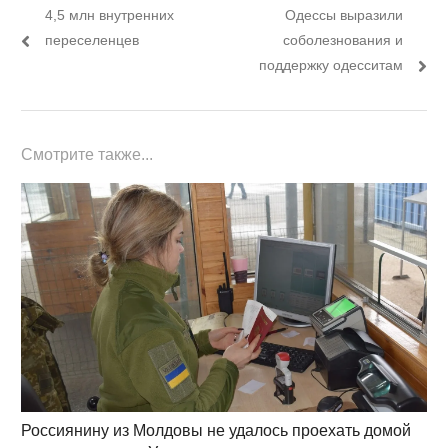
по
пост:
пост:
4,5 млн внутренних
Одессы выразили
записям
переселенцев
соболезнования и
поддержку одесситам
Смотрите также...
Россиянину из Молдовы не удалось проехать домой