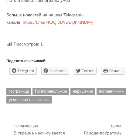
Фото и видео: Госпогранслужба
Больше новостей на нашем Telegram-
канале:
https://t.me/+K3QIJDVwDQhmNDMy
Просмотров:
1
Поделиться ссылкой:
Telegram
Facebook
Twitter
Печать
госграница
Госпогранслужба
нарушение
пограничники
уклонение от призыва
Навигация
Предыдущие
Далее
Предыдущий
Следующий
В Украине насчитывается
Города-побратимы