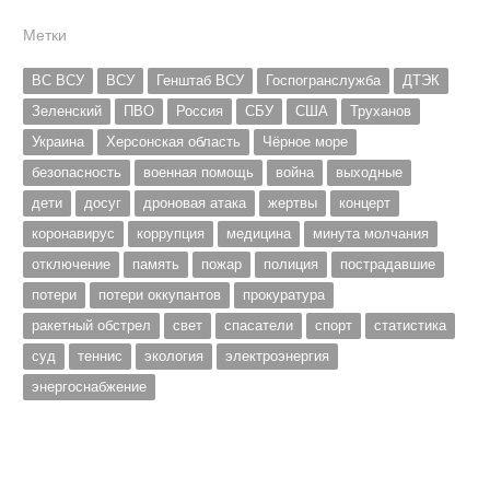
Метки
ВС ВСУ
ВСУ
Генштаб ВСУ
Госпогранслужба
ДТЭК
Зеленский
ПВО
Россия
СБУ
США
Труханов
Украина
Херсонская область
Чёрное море
безопасность
военная помощь
война
выходные
дети
досуг
дроновая атака
жертвы
концерт
коронавирус
коррупция
медицина
минута молчания
отключение
память
пожар
полиция
пострадавшие
потери
потери оккупантов
прокуратура
ракетный обстрел
свет
спасатели
спорт
статистика
суд
теннис
экология
электроэнергия
энергоснабжение