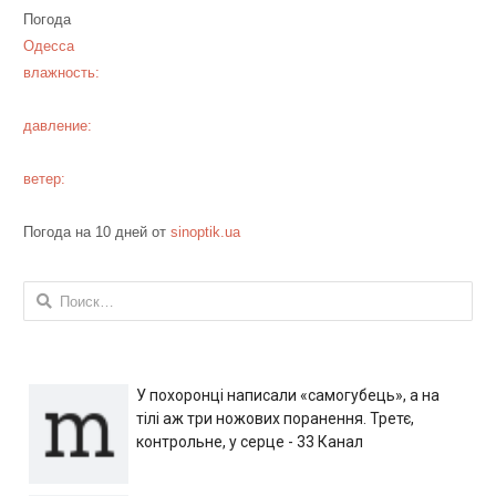
Погода
Одесса
влажность:
давление:
ветер:
Погода на 10 дней от
sinoptik.ua
Найти:
У похоронці написали «самогубець», а на
тілі аж три ножових поранення. Третє,
контрольне, у серце - 33 Канал