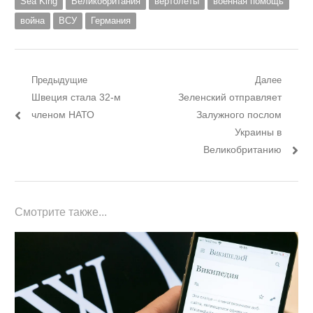
Sea King
Великобритания
вертолёты
военная помощь
война
ВСУ
Германия
Навигация
Предыдущие
Далее
Предыдущий
Следующий
Швеция стала 32-м
Зеленский отправляет
по
пост:
пост:
членом НАТО
Залужного послом
записям
Украины в
Великобританию
Смотрите также...