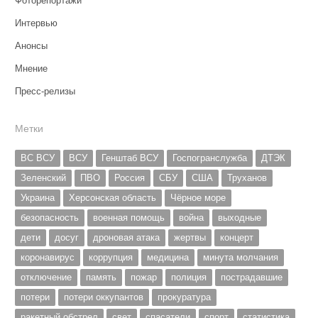
Фоторепортажи
Интервью
Анонсы
Мнение
Пресс-релизы
Метки
ВС ВСУ
ВСУ
Генштаб ВСУ
Госпогранслужба
ДТЭК
Зеленский
ПВО
Россия
СБУ
США
Труханов
Украина
Херсонская область
Чёрное море
безопасность
военная помощь
война
выходные
дети
досуг
дроновая атака
жертвы
концерт
коронавирус
коррупция
медицина
минута молчания
отключение
память
пожар
полиция
пострадавшие
потери
потери оккупантов
прокуратура
ракетный обстрел
свет
спасатели
спорт
статистика