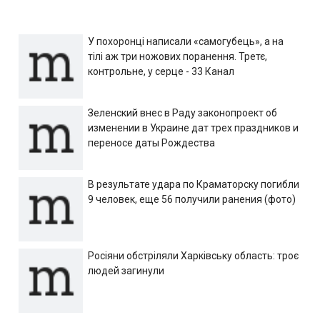
У похоронці написали «самогубець», а на
тілі аж три ножових поранення. Третє,
контрольне, у серце - 33 Канал
Зеленский внес в Раду законопроект об
изменении в Украине дат трех праздников и
переносе даты Рождества
В результате удара по Краматорску погибли
9 человек, еще 56 получили ранения (фото)
Росіяни обстріляли Харківську область: троє
людей загинули