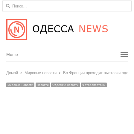
Найти:
Menu
Меню
Домой
Мировые новости
Во Франции проходят выставки одесс
Мировые новости
Новости
Одесские новости
Фоторепортажи