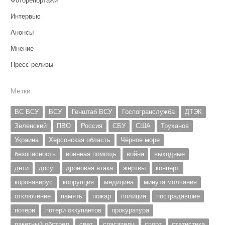
Фоторепортажи
Интервью
Анонсы
Мнение
Пресс-релизы
Метки
ВС ВСУ
ВСУ
Генштаб ВСУ
Госпогранслужба
ДТЭК
Зеленский
ПВО
Россия
СБУ
США
Труханов
Украина
Херсонская область
Чёрное море
безопасность
военная помощь
война
выходные
дети
досуг
дроновая атака
жертвы
концерт
коронавирус
коррупция
медицина
минута молчания
отключение
память
пожар
полиция
пострадавшие
потери
потери оккупантов
прокуратура
ракетный обстрел
свет
спасатели
спорт
статистика