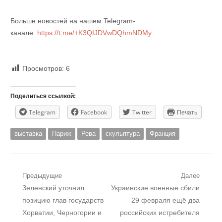
Больше новостей на нашем Telegram-
канале:
https://t.me/+K3QIJDVwDQhmNDMy
Просмотров:
6
Поделиться ссылкой:
Telegram
Facebook
Twitter
Печать
выставка
Париж
Рева
скульптура
Франция
Навигация
Предыдущие
Далее
Предыдущий
Следующий
Зеленский уточнил
Украинские военные сбили
по
пост:
пост:
позицию глав государств
29 февраля ещё два
записям
Хорватии, Черногории и
российских истребителя