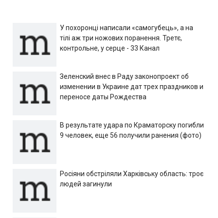
У похоронці написали «самогубець», а на
тілі аж три ножових поранення. Третє,
контрольне, у серце - 33 Канал
Зеленский внес в Раду законопроект об
изменении в Украине дат трех праздников и
переносе даты Рождества
В результате удара по Краматорску погибли
9 человек, еще 56 получили ранения (фото)
Росіяни обстріляли Харківську область: троє
людей загинули