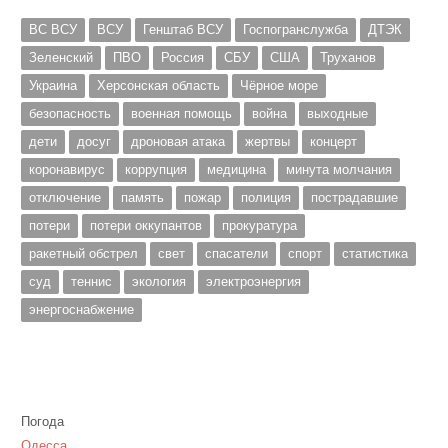
ВС ВСУ
ВСУ
Генштаб ВСУ
Госпогранслужба
ДТЭК
Зеленский
ПВО
Россия
СБУ
США
Труханов
Украина
Херсонская область
Чёрное море
безопасность
военная помощь
война
выходные
дети
досуг
дроновая атака
жертвы
концерт
коронавирус
коррупция
медицина
минута молчания
отключение
память
пожар
полиция
пострадавшие
потери
потери оккупантов
прокуратура
ракетный обстрел
свет
спасатели
спорт
статистика
суд
теннис
экология
электроэнергия
энергоснабжение
Погода
Одесса