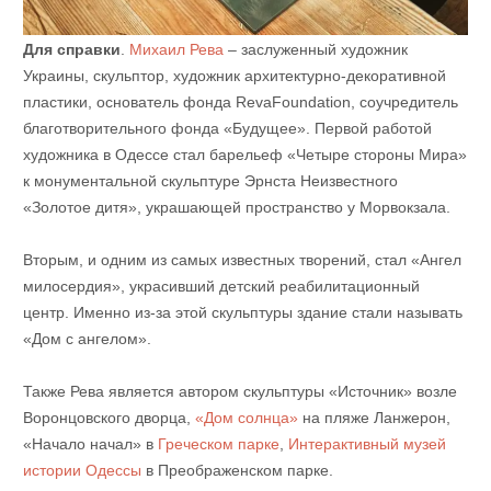
Для справки
.
Михаил Рева
– заслуженный художник
Украины, скульптор, художник архитектурно-декоративной
пластики, основатель фонда RevaFoundation, соучредитель
благотворительного фонда «Будущее». Первой работой
художника в Одессе стал барельеф «Четыре стороны Мира»
к монументальной скульптуре Эрнста Неизвестного
«Золотое дитя», украшающей пространство у Морвокзала.
Вторым, и одним из самых известных творений, стал «Ангел
милосердия», украсивший детский реабилитационный
центр. Именно из-за этой скульптуры здание стали называть
«Дом с ангелом».
Также Рева является автором скульптуры «Источник» возле
Воронцовского дворца,
«Дом солнца»
на пляже Ланжерон,
«Начало начал» в
Греческом парке
,
Интерактивный музей
истории Одессы
в Преображенском парке.