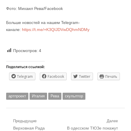
Фото: Михаил Рева/Facebook
Больше новостей на нашем Telegram-
канале:
https://t.me/+K3QIJDVwDQhmNDMy
Просмотров:
4
Поделиться ссылкой:
Telegram
Facebook
Twitter
Печать
артпроект
Италия
Рева
скульптор
Навигация
Предыдущие
Далее
Предыдущий
Следующий
Верховная Рада
В одесском ТЮЗе покажут