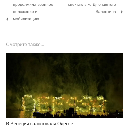
по
пост:
пост:
продолжила военное
спектакль ко Дню святого
записям
положение и
Валентина
мобилизацию
Смотрите также...
В Венеции салютовали Одессе