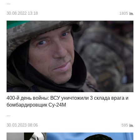
…
30.08.2022 13:18
1805
400-й день войны: ВСУ уничтожили 3 склада врага и
бомбардировщик Су-24М
…
30.03.2023 08:06
595