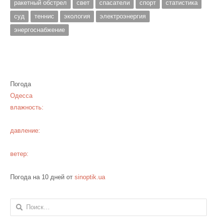
ракетный обстрел
свет
спасатели
спорт
статистика
суд
теннис
экология
электроэнергия
энергоснабжение
Погода
Одесса
влажность:
давление:
ветер:
Погода на 10 дней от
sinoptik.ua
Найти: