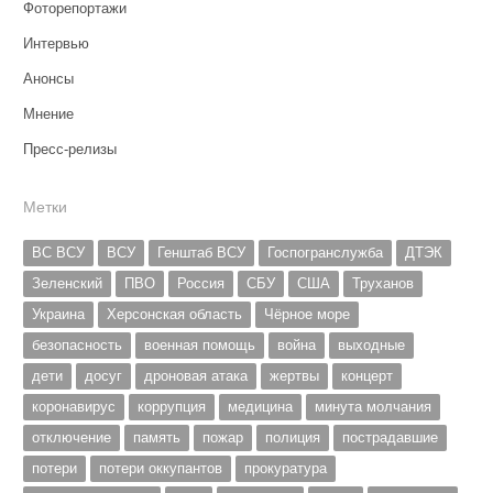
Фоторепортажи
Интервью
Анонсы
Мнение
Пресс-релизы
Метки
ВС ВСУ
ВСУ
Генштаб ВСУ
Госпогранслужба
ДТЭК
Зеленский
ПВО
Россия
СБУ
США
Труханов
Украина
Херсонская область
Чёрное море
безопасность
военная помощь
война
выходные
дети
досуг
дроновая атака
жертвы
концерт
коронавирус
коррупция
медицина
минута молчания
отключение
память
пожар
полиция
пострадавшие
потери
потери оккупантов
прокуратура