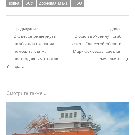
война
ВСУ
дроновая атака
ПВО
Навигация
Предыдущие
Далее
Предыдущий
Следующий
В Одессе развёрнуты
В бою за Украину погиб
по
пост:
пост:
штабы для оказания
житель Одесской области
записям
помощи людям,
Марк Соловьёв, светлая
пострадавшим от атак
ему память
врага
Смотрите также...