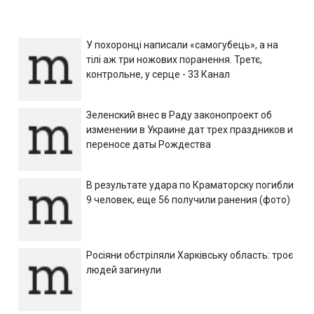
У похоронці написали «самогубець», а на
тілі аж три ножових поранення. Третє,
контрольне, у серце - 33 Канал
Зеленский внес в Раду законопроект об
изменении в Украине дат трех праздников и
переносе даты Рождества
В результате удара по Краматорску погибли
9 человек, еще 56 получили ранения (фото)
Росіяни обстріляли Харківську область: троє
людей загинули