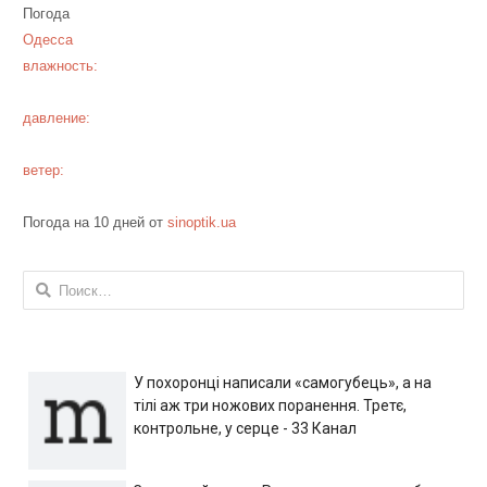
Погода
Одесса
влажность:
давление:
ветер:
Погода на 10 дней от
sinoptik.ua
Найти:
У похоронці написали «самогубець», а на
тілі аж три ножових поранення. Третє,
контрольне, у серце - 33 Канал