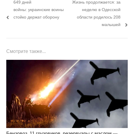
Предыдущий
Следующий
649 дней
Жизнь продолжается: за
по
пост:
пост:
войны: украинские воины
неделю в Одесской
записям
стойко держат оборону
области родилось 208
малышей
Смотрите также...
Бензовоз, 11 грузовиков, резервуары с маслом —