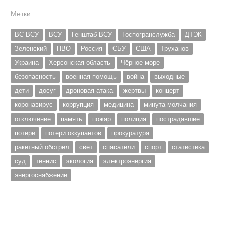
Метки
ВС ВСУ
ВСУ
Генштаб ВСУ
Госпогранслужба
ДТЭК
Зеленский
ПВО
Россия
СБУ
США
Труханов
Украина
Херсонская область
Чёрное море
безопасность
военная помощь
война
выходные
дети
досуг
дроновая атака
жертвы
концерт
коронавирус
коррупция
медицина
минута молчания
отключение
память
пожар
полиция
пострадавшие
потери
потери оккупантов
прокуратура
ракетный обстрел
свет
спасатели
спорт
статистика
суд
теннис
экология
электроэнергия
энергоснабжение