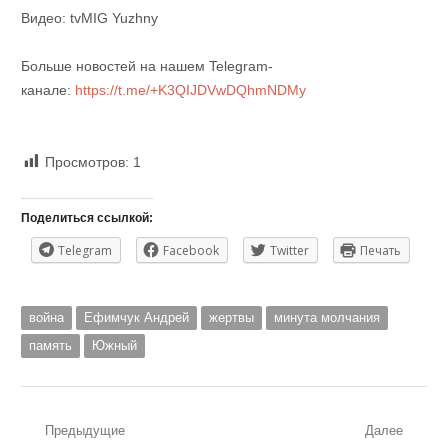
Видео: tvMIG Yuzhny
Больше новостей на нашем Telegram-
канале:
https://t.me/+K3QIJDVwDQhmNDMy
Просмотров:
1
Поделиться ссылкой:
Telegram
Facebook
Twitter
Печать
война
Ефимчук Андрей
жертвы
минута молчания
память
Южный
Навигация
Предыдущие
Далее