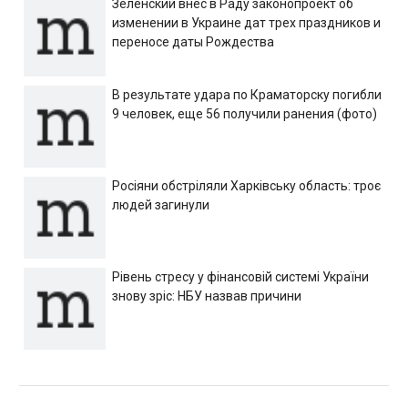
Зеленский внес в Раду законопроект об
изменении в Украине дат трех праздников и
переносе даты Рождества
В результате удара по Краматорску погибли
9 человек, еще 56 получили ранения (фото)
Росіяни обстріляли Харківську область: троє
людей загинули
Рівень стресу у фінансовій системі України
знову зріс: НБУ назвав причини