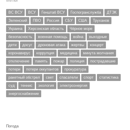
Метки
ВС ВСУ
ВСУ
Генштаб ВСУ
Госпогранслужба
ДТЭК
Зеленский
ПВО
Россия
СБУ
США
Труханов
Украина
Херсонская область
Чёрное море
безопасность
военная помощь
война
выходные
дети
досуг
дроновая атака
жертвы
концерт
коронавирус
коррупция
медицина
минута молчания
отключение
память
пожар
полиция
пострадавшие
потери
потери оккупантов
прокуратура
ракетный обстрел
свет
спасатели
спорт
статистика
суд
теннис
экология
электроэнергия
энергоснабжение
Погода