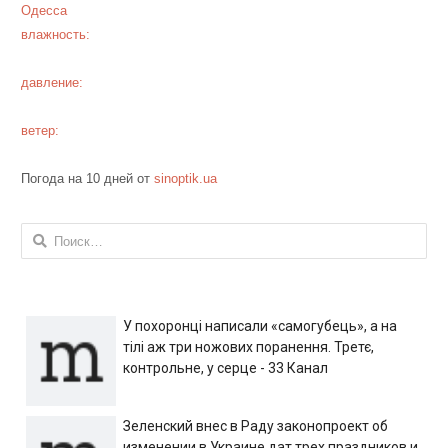
Одесса
влажность:
давление:
ветер:
Погода на 10 дней от
sinoptik.ua
Найти:
У похоронці написали «самогубець», а на
тілі аж три ножових поранення. Третє,
контрольне, у серце - 33 Канал
Зеленский внес в Раду законопроект об
изменении в Украине дат трех праздников и