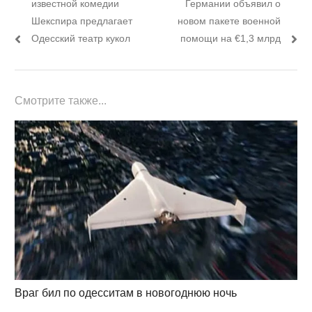
пост:
пост:
известной комедии
Германии объявил о
записям
Шекспира предлагает
новом пакете военной
Одесский театр кукол
помощи на €1,3 млрд
Смотрите также...
Враг бил по одесситам в новогоднюю ночь