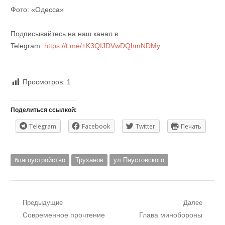
Фото: «Одесса»
Подписывайтесь на наш канал в
Telegram:
https://t.me/+K3QIJDVwDQhmNDMy
Просмотров:
1
Поделиться ссылкой:
Telegram
Facebook
Twitter
Печать
благоустройство
Труханов
ул.Паустовского
Навигация
Предыдущие
Далее
Предыдущий
Следующий
Современное прочтение
Глава минобороны
по