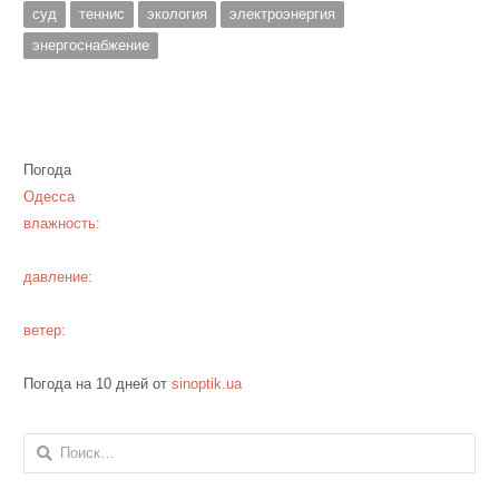
суд
теннис
экология
электроэнергия
энергоснабжение
Погода
Одесса
влажность:
давление:
ветер:
Погода на 10 дней от
sinoptik.ua
Найти: