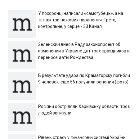
У похоронці написали «самогубець», а на
тілі аж три ножових поранення. Третє,
контрольне, у серце - 33 Канал
Зеленский внес в Раду законопроект об
изменении в Украине дат трех праздников и
переносе даты Рождества
В результате удара по Краматорску погибли
9 человек, еще 56 получили ранения (фото)
Росіяни обстріляли Харківську область: троє
людей загинули
Рівень стресу у фінансовій системі України