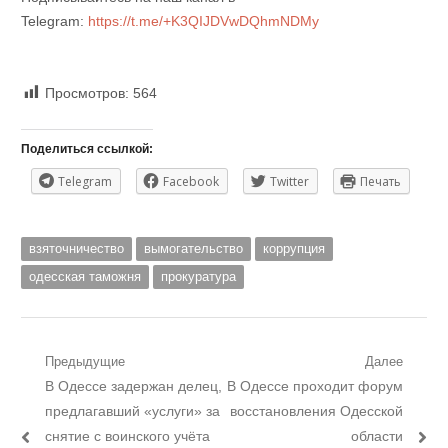
Telegram:
https://t.me/+K3QIJDVwDQhmNDMy
Просмотров:
564
Поделиться ссылкой:
Telegram
Facebook
Twitter
Печать
взяточничество
вымогательство
коррупция
одесская таможня
прокуратура
Навигация
Предыдущие
Далее
Предыдущий
Следующий
В Одессе задержан делец,
В Одессе проходит форум
по
пост:
пост:
предлагавший «услуги» за
восстановления Одесской
записям
снятие с воинского учёта
области