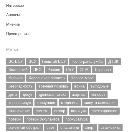
Интервью
Анонсы
Мнение
Пресс-релизы
Метки
ВС ВСУ
ВСУ
Генштаб ВСУ
Госпогранслужба
ДТЭК
Зеленский
ПВО
Россия
СБУ
США
Труханов
Украина
Херсонская область
Чёрное море
безопасность
военная помощь
война
выходные
дети
досуг
дроновая атака
жертвы
концерт
коронавирус
коррупция
медицина
минута молчания
отключение
память
пожар
полиция
пострадавшие
потери
потери оккупантов
прокуратура
ракетный обстрел
свет
спасатели
спорт
статистика