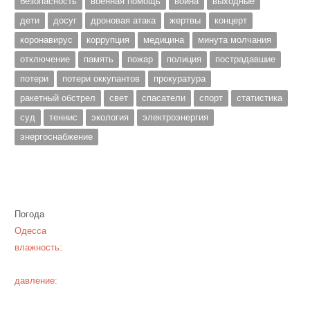
безопасность
военная помощь
война
выходные
дети
досуг
дроновая атака
жертвы
концерт
коронавирус
коррупция
медицина
минута молчания
отключение
память
пожар
полиция
пострадавшие
потери
потери оккупантов
прокуратура
ракетный обстрел
свет
спасатели
спорт
статистика
суд
теннис
экология
электроэнергия
энергоснабжение
Погода
Одесса
влажность:
давление: