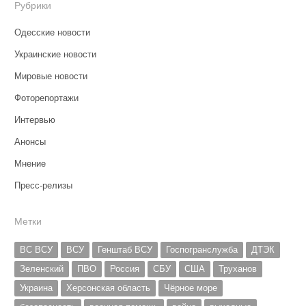
Рубрики
Одесские новости
Украинские новости
Мировые новости
Фоторепортажи
Интервью
Анонсы
Мнение
Пресс-релизы
Метки
ВС ВСУ
ВСУ
Генштаб ВСУ
Госпогранслужба
ДТЭК
Зеленский
ПВО
Россия
СБУ
США
Труханов
Украина
Херсонская область
Чёрное море