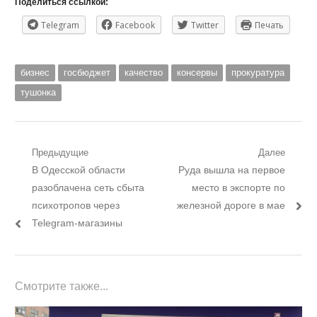
Поделиться ссылкой:
Telegram
Facebook
Twitter
Печать
бизнес
госбюджет
качество
консервы
прокуратура
тушонка
Навигация
Предыдущие
Далее
Предыдущий
Следующий
В Одесской области
Руда вышла на первое
по
пост:
пост:
разоблачена сеть сбыта
место в экспорте по
записям
психотропов через
железной дороге в мае
Теlegram-магазины
Смотрите также...