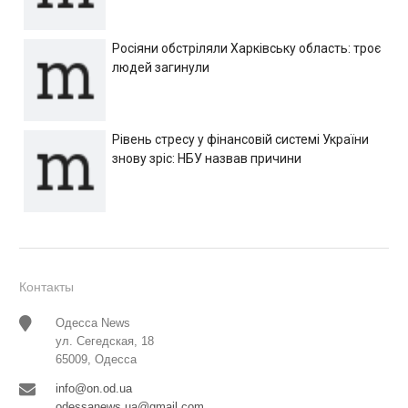
Росіяни обстріляли Харківську область: троє
людей загинули
Рівень стресу у фінансовій системі України
знову зріс: НБУ назвав причини
Контакты
Одесса News
ул. Сегедская, 18
65009, Одесса
info@on.od.ua
odessanews.ua@gmail.com