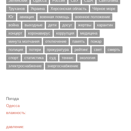
Зеленский
Одесса
Россия
СБУ
США
Свитолина
Труханов
Украина
Херсонская область
Чёрное море
Юг
авиация
военная помощь
военное положение
война
выходные
дети
досуг
жертвы
карантин
концерт
коронавирус
коррупция
медицина
минута молчания
отключение
память
пожар
полиция
потери
прокуратура
рейтинг
свет
смерть
спорт
статистика
суд
теннис
экология
электроснабжение
энергоснабжение
Погода
Одесса
влажность:
давление: