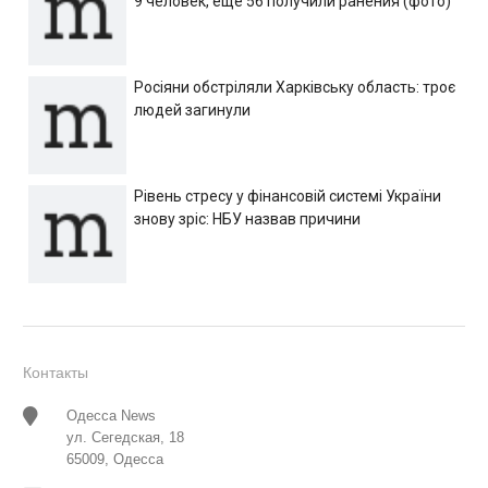
9 человек, еще 56 получили ранения (фото)
Росіяни обстріляли Харківську область: троє
людей загинули
Рівень стресу у фінансовій системі України
знову зріс: НБУ назвав причини
Контакты
Одесса News
ул. Сегедская, 18
65009, Одесса