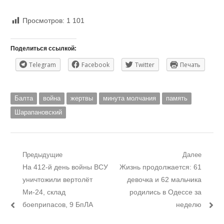
Просмотров:
1 101
Поделиться ссылкой:
Telegram
Facebook
Twitter
Печать
Балта
война
жертвы
минута молчания
память
Шарапановский
Навигация
Предыдущие
Далее
Предыдущий
Следующий
На 412-й день войны ВСУ
Жизнь продолжается: 61
по
пост:
пост:
уничтожили вертолёт
девочка и 62 мальчика
записям
Ми-24, склад
родились в Одессе за
боеприпасов, 9 БпЛА
неделю