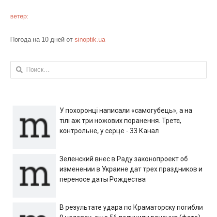
ветер:
Погода на 10 дней от
sinoptik.ua
Найти:
У похоронці написали «самогубець», а на
тілі аж три ножових поранення. Третє,
контрольне, у серце - 33 Канал
Зеленский внес в Раду законопроект об
изменении в Украине дат трех праздников и
переносе даты Рождества
В результате удара по Краматорску погибли