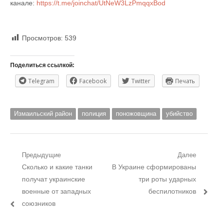
канале:
https://t.me/joinchat/UtNeW3LzPmqqxBod
Просмотров:
539
Поделиться ссылкой:
Telegram
Facebook
Twitter
Печать
Измаильский район
полиция
поножовщина
убийство
Навигация
Предыдущие
Далее
Предыдущий
Следующий
Сколько и какие танки
В Украине сформированы
по
пост:
пост:
получат украинские
три роты ударных
записям
военные от западных
беспилотников
союзников