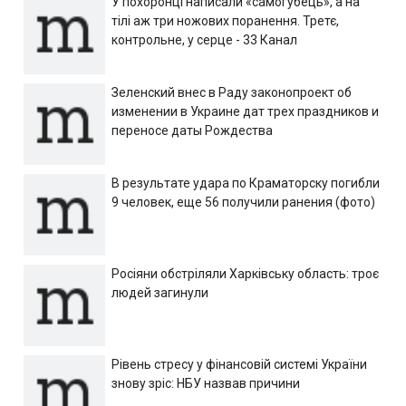
У похоронці написали «самогубець», а на
тілі аж три ножових поранення. Третє,
контрольне, у серце - 33 Канал
Зеленский внес в Раду законопроект об
изменении в Украине дат трех праздников и
переносе даты Рождества
В результате удара по Краматорску погибли
9 человек, еще 56 получили ранения (фото)
Росіяни обстріляли Харківську область: троє
людей загинули
Рівень стресу у фінансовій системі України
знову зріс: НБУ назвав причини