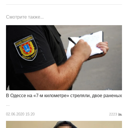
Смотрите также...
В Одессе на «7-м километре» стреляли, двое раненых
…
02.06.2020 15:20
2223