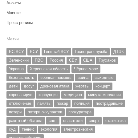
Анонсы
Мнение
Пресс-релизы
Метки
ВС ВСУ
ВСУ
Генштаб ВСУ
Госпогранслужба
ДТЭК
Зеленский
ПВО
Россия
СБУ
США
Труханов
Украина
Херсонская область
Чёрное море
безопасность
военная помощь
война
выходные
дети
досуг
дроновая атака
жертвы
концерт
коронавирус
коррупция
медицина
минута молчания
отключение
память
пожар
полиция
пострадавшие
потери
потери оккупантов
прокуратура
ракетный обстрел
свет
спасатели
спорт
статистика
суд
теннис
экология
электроэнергия
энергоснабжение