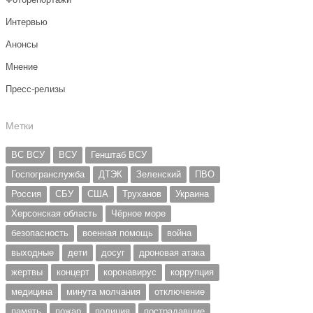
Интервью
Анонсы
Мнение
Пресс-релизы
Метки
ВС ВСУ
ВСУ
Генштаб ВСУ
Госпогранслужба
ДТЭК
Зеленский
ПВО
Россия
СБУ
США
Труханов
Украина
Херсонская область
Чёрное море
безопасность
военная помощь
война
выходные
дети
досуг
дроновая атака
жертвы
концерт
коронавирус
коррупция
медицина
минута молчания
отключение
память
пожар
полиция
пострадавшие