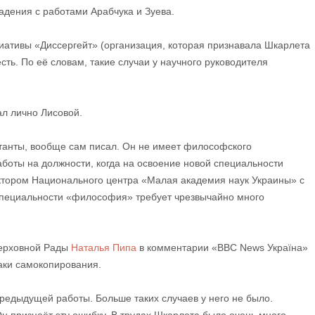
дения с работами Арабчука и Зуева.
иативы «Диссергейт» (организация, которая признавала Шкарлета
есть. По её словам, такие случаи у научного руководителя
ал лично Лисовой.
ртанты, вообще сам писал. Он не имеет философского
боты на должности, когда на освоение новой специальности
ктором Национального центра «Малая академия наук Украины» с
специальности «философия» требует чрезвычайно много
Верховной Рады
Наталья Пипа
в комментарии «ВВС News Україна»
наки самокопирования.
редыдущей работы. Больше таких случаев у него не было.
Он признаёт эту ошибку. В трудах Шкарлета было очень много