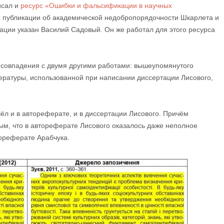
исал и
ресурс «Ошибки и фальсификации в научных
ы публикации об академической недобропорядочности Шкарлета и
ации указан Василий Садовый. Он же работал для этого ресурса
ь совпадения с двумя другими работами: вышеупомянутого
тературы, использованной при написании диссертации Лисового,
л и в автореферате, и в диссертации Лисового. Причём
ым, что в автореферате Лисового оказалось даже неполное
тореферате Арабчука.