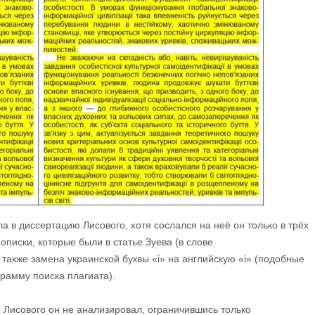
ла в диссертацию Лисового, хотя сослался на неё он только в трёх
писки, которые были в статье Зуева (в слове
 также замена украинской буквы «і» на английскую «i» (подобные
грамму поиска плагиата).
 Лисового он не анализировал, ограничившись только