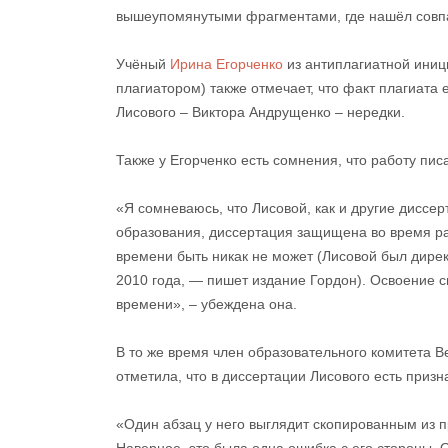
вышеупомянутыми фрагментами, где нашёл совпа
Учёный
Ирина Егорченко
из антиплагиатной иниц
плагиатором) также отмечает, что факт плагиата 
Лисового – Виктора Андрущенко – нередки.
Также у Егорченко есть сомнения, что работу пис
«Я сомневаюсь, что Лисовой, как и другие диссе
образования, диссертация защищена во время ра
времени быть никак не может (Лисовой был дире
2010 года, — пишет издание Гордон). Освоение 
времени», – убеждена она.
В то же время член образовательного комитета 
отметила, что в диссертации Лисового есть приз
«Один абзац у него выглядит скопированным из п
Наверное, это была одна ошибка с его стороны. 