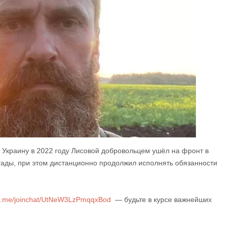
Украину в 2022 году Лисовой добровольцем ушёл на фронт в
гады, при этом дистанционно продолжил исполнять обязанности
/t.me/joinchat/UtNeW3LzPmqqxBod
— будьте в курсе важнейших