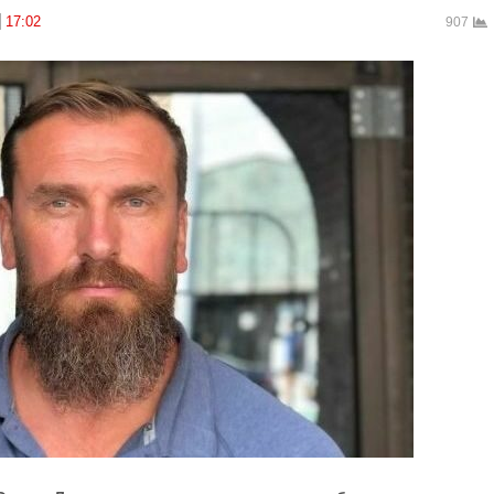
17:02
907