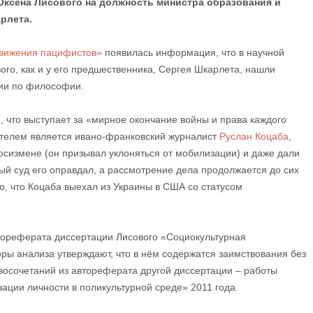
Оксена Лисового на должность министра образования и
арлета.
движения пацифистов»
появилась информация, что в научной
го, как и у его предшественника, Сергея Шкарлета, нашли
ции по философии.
 что выступает за «мирное окончание войны и права каждого
вателем является ивано-франковский журналист
Руслан Коцаба
,
госизмене (он призывал уклоняться от мобилизации) и даже дали
ый суд его оправдал, а рассмотрение дела продолжается до сих
о, что Коцаба выехал из Украины в США со статусом
тореферата диссертации Лисового «Социокультурная
ры анализа утверждают, что в нём содержатся заимствования без
восочетаний из автореферата другой диссертации – работы
ции личности в поликультурной среде» 2011 года.