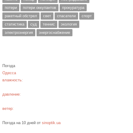
потери
потери оккупантов
прокуратура
ракетный обстрел
свет
спасатели
спорт
статистика
суд
теннис
экология
электроэнергия
энергоснабжение
Погода
Одесса
влажность:
давление:
ветер:
Погода на 10 дней от
sinoptik.ua