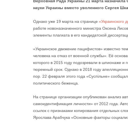
Верховная Рада Украины 21 марта назначила 
науки Украины вместо уволенного Сергея Шк
Однако уже 19 марта на странице
«Украинского 
работе новоназначенного министра Оксена Лисово
элементы плагиата в его кандидатской диссерта
«Украинское движение пацифистов» известно тем,
человека на отказ от военной службы». Её осно
которого в 2015 году подозревали в шпионаже и 
тюремный срок. Однако в 2018 году апелляционн
пор. 22 февраля этого года «Суспільне» сообщал
политического беженца.
На странице организации опубликован анализ ав
самоидентификация личности» от 2012 года. Авто
ссылок с признаками копирования отдельных сло
Ярослава Арабчука «Основные факторы социализа