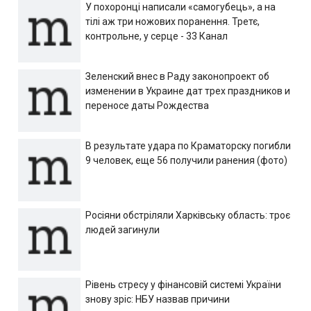
У похоронці написали «самогубець», а на
тілі аж три ножових поранення. Третє,
контрольне, у серце - 33 Канал
Зеленский внес в Раду законопроект об
изменении в Украине дат трех праздников и
переносе даты Рождества
В результате удара по Краматорску погибли
9 человек, еще 56 получили ранения (фото)
Росіяни обстріляли Харківську область: троє
людей загинули
Рівень стресу у фінансовій системі України
знову зріс: НБУ назвав причини