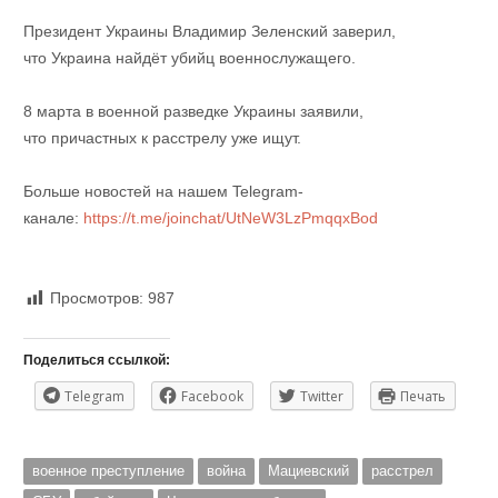
Президент Украины Владимир Зеленский заверил,
что Украина найдёт убийц военнослужащего.
8 марта в военной разведке Украины заявили,
что причастных к расстрелу уже ищут.
Больше новостей на нашем Telegram-
канале:
https://t.me/joinchat/UtNeW3LzPmqqxBod
Просмотров:
987
Поделиться ссылкой:
Telegram
Facebook
Twitter
Печать
военное преступление
война
Мациевский
расстрел