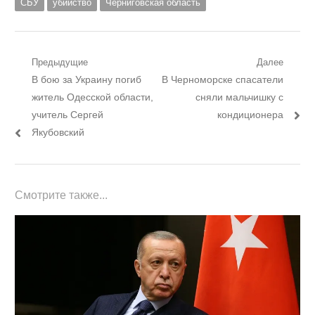
СБУ
убийство
Черниговская область
Навигация
Предыдущие
Далее
Предыдущий
Следующий
В бою за Украину погиб
В Черноморске спасатели
по
пост:
пост:
житель Одесской области,
сняли мальчишку с
записям
учитель Сергей
кондиционера
Якубовский
Смотрите также...