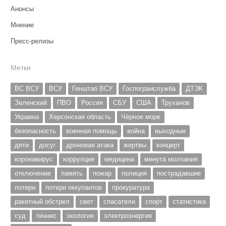
Анонсы
Мнение
Пресс-релизы
Метки
ВС ВСУ
ВСУ
Генштаб ВСУ
Госпогранслужба
ДТЭК
Зеленский
ПВО
Россия
СБУ
США
Труханов
Украина
Херсонская область
Чёрное море
безопасность
военная помощь
война
выходные
дети
досуг
дроновая атака
жертвы
концерт
коронавирус
коррупция
медицина
минута молчания
отключение
память
пожар
полиция
пострадавшие
потери
потери оккупантов
прокуратура
ракетный обстрел
свет
спасатели
спорт
статистика
суд
теннис
экология
электроэнергия