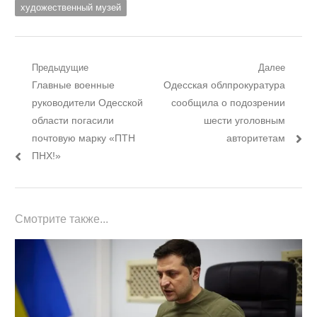
художественный музей
Навигация
Предыдущие
Далее
Предыдущий
Следующий
Главные военные
Одесская облпрокуратура
по
пост:
пост:
руководители Одесской
сообщила о подозрении
записям
области погасили
шести уголовным
почтовую марку «ПТН
авторитетам
ПНХ!»
Смотрите также...