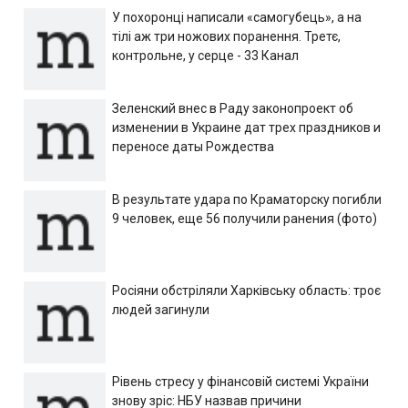
У похоронці написали «самогубець», а на
тілі аж три ножових поранення. Третє,
контрольне, у серце - 33 Канал
Зеленский внес в Раду законопроект об
изменении в Украине дат трех праздников и
переносе даты Рождества
В результате удара по Краматорску погибли
9 человек, еще 56 получили ранения (фото)
Росіяни обстріляли Харківську область: троє
людей загинули
Рівень стресу у фінансовій системі України
знову зріс: НБУ назвав причини