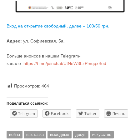
Вход на открытие свободный, далее – 100/50 грн.
Адрес:
ул. Софиевская, 5а.
Больше анонсов в нашем Telegram-
канале:
https://t.me/joinchat/UtNeW3LzPmqqxBod
Просмотров:
464
Поделиться ссылкой:
Telegram
Facebook
Twitter
Печать
война
выставка
выходные
досуг
искусство