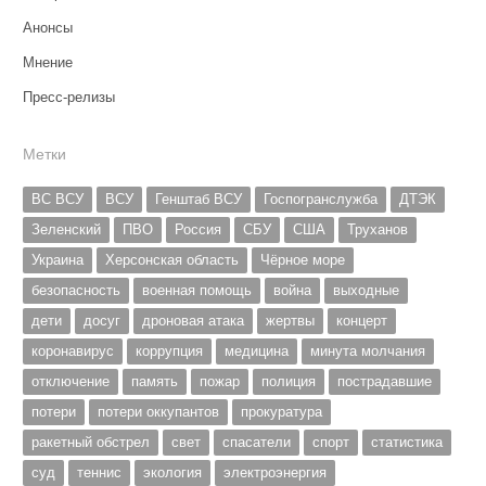
Анонсы
Мнение
Пресс-релизы
Метки
ВС ВСУ
ВСУ
Генштаб ВСУ
Госпогранслужба
ДТЭК
Зеленский
ПВО
Россия
СБУ
США
Труханов
Украина
Херсонская область
Чёрное море
безопасность
военная помощь
война
выходные
дети
досуг
дроновая атака
жертвы
концерт
коронавирус
коррупция
медицина
минута молчания
отключение
память
пожар
полиция
пострадавшие
потери
потери оккупантов
прокуратура
ракетный обстрел
свет
спасатели
спорт
статистика
суд
теннис
экология
электроэнергия