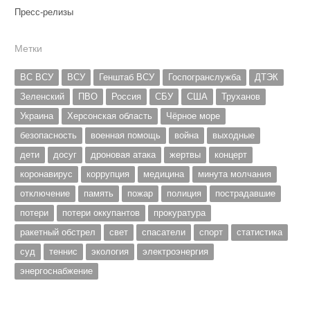
Пресс-релизы
Метки
ВС ВСУ
ВСУ
Генштаб ВСУ
Госпогранслужба
ДТЭК
Зеленский
ПВО
Россия
СБУ
США
Труханов
Украина
Херсонская область
Чёрное море
безопасность
военная помощь
война
выходные
дети
досуг
дроновая атака
жертвы
концерт
коронавирус
коррупция
медицина
минута молчания
отключение
память
пожар
полиция
пострадавшие
потери
потери оккупантов
прокуратура
ракетный обстрел
свет
спасатели
спорт
статистика
суд
теннис
экология
электроэнергия
энергоснабжение