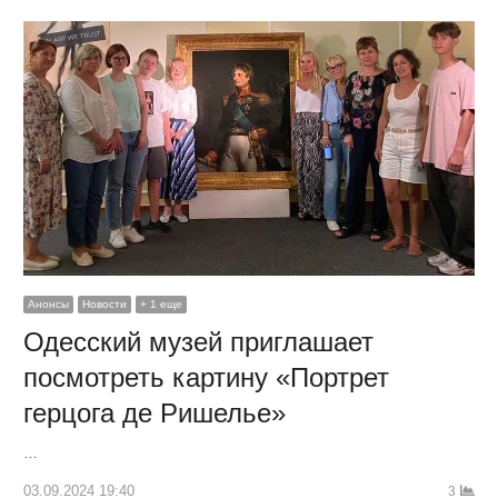
Анонсы
Новости
+ 1 еще
Одесский музей приглашает
посмотреть картину «Портрет
герцога де Ришелье»
…
03.09.2024 19:40
3