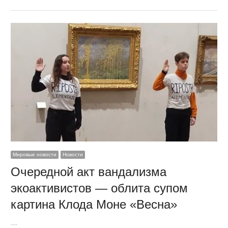
Мировые новости
Новости
Очередной акт вандализма
экоактивистов — облита супом
картина Клода Моне «Весна»
…