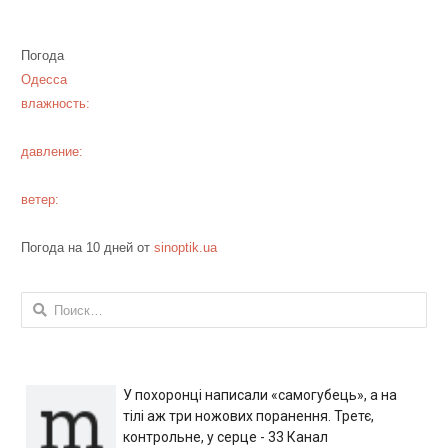
Погода
Одесса
влажность:
давление:
ветер:
Погода на 10 дней от
sinoptik.ua
Найти:
У похоронці написали «самогубець», а на
тілі аж три ножових поранення. Третє,
контрольне, у серце - 33 Канал