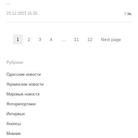
…
23.12.2023 15:25
3
Пагинация
1
2
3
4
…
11
12
Next page
Страница
Страница
Страница
Страница
Страница
Страница
записей
Рубрики
Одесские новости
Украинские новости
Мировые новости
Фоторепортажи
Интервью
Анонсы
Мнение