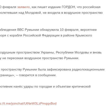
10 февраля
заявило
, как пишет издание ГОРДОН, что российская
ролетевшая над Молдовой, не входила в воздушное пространство
 наблюдения ВВС Румынии обнаружила 10 февраля, вероятнее
моря с корабля Российской Федерации в районе Крымского
 воздушным пространством Украины, Республики Молдовы и вновь
зу не пересекая воздушное пространство Румынии.
у пространству Румынии была зафиксирована радиолокационными
границы», – говорится в сообщении.
ротивник нанёс удары по городам и объектам критической
s://t.me/joinchat/UtNeW3LzPmqqxBod