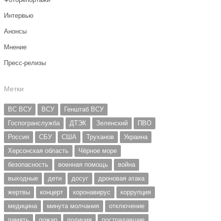
Интервью
Анонсы
Мнение
Пресс-релизы
Метки
ВС ВСУ
ВСУ
Генштаб ВСУ
Госпогранслужба
ДТЭК
Зеленский
ПВО
Россия
СБУ
США
Труханов
Украина
Херсонская область
Чёрное море
безопасность
военная помощь
война
выходные
дети
досуг
дроновая атака
жертвы
концерт
коронавирус
коррупция
медицина
минута молчания
отключение
память
пожар
полиция
пострадавшие