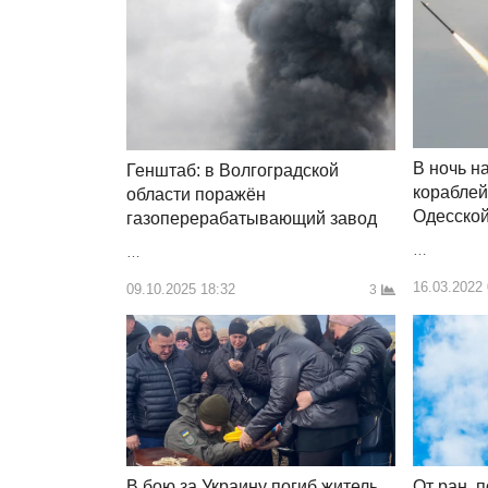
В ночь н
Генштаб: в Волгоградской
кораблей
области поражён
Одесской
газоперерабатывающий завод
…
…
16.03.2022
09.10.2025 18:32
3
От ран, 
В бою за Украину погиб житель