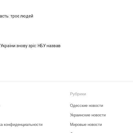
ласть: троє людей
 України знову зріс: НБУ назвав
Рубрики
я
Одесские новости
Украинские новости
ка конфиденциальности
Мировые новости