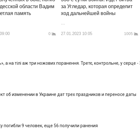
десской области Вадим
за Угледар, которая определит
ветлая память
ход дальнейшей войны
…
 09:00
27.01.2023 10:05
0
1005
, а на тілі аж три ножових поранення. Третє, контрольне, у серце -
кт об изменении в Украине дат трех праздников и переносе даты
у погибли 9 человек, еще 56 получили ранения