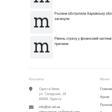
Росіяни обстріляли Харківську об
загинули
Рівень стресу у фінансовій системі
причини
Контакты
Меню
Одесса News
Главна
ул. Сегедская, 18
Архив
65009, Одесса
Полити
info@on.od.ua
odessanews.ua@gmail.com