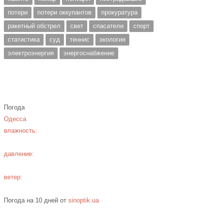
потери
потери оккупантов
прокуратура
ракетный обстрел
свет
спасатели
спорт
статистика
суд
теннис
экология
электроэнергия
энергоснабжение
Погода
Одесса
влажность:
давление:
ветер:
Погода на 10 дней от
sinoptik.ua