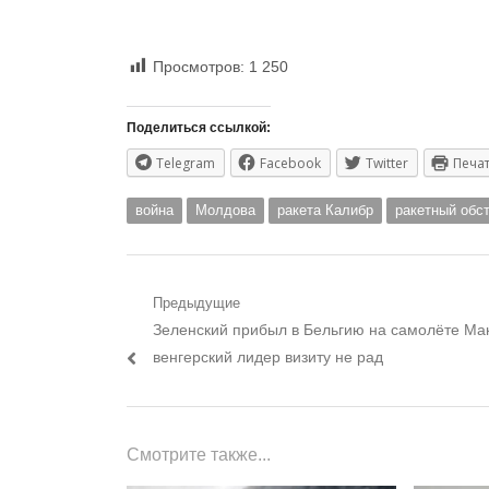
Просмотров:
1 250
Поделиться ссылкой:
Telegram
Facebook
Twitter
Печа
война
Молдова
ракета Калибр
ракетный обс
Навигация
Предыдущие
Предыдущий
Зеленский прибыл в Бельгию на самолёте Ма
по
пост:
венгерский лидер визиту не рад
записям
Смотрите также...