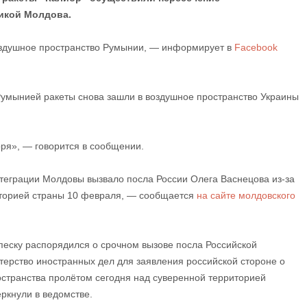
икой Молдова.
воздушное пространство Румынии, — информирует в
Facebook
Румынией ракеты снова зашли в воздушное пространство Украины
ря», — говорится в сообщении.
теграции Молдовы вызвало посла России Олега Васнецова из-за
иторией страны 10 февраля, — сообщается
на сайте молдовского
еску распорядился о срочном вызове посла Российской
ерство иностранных дел для заявления российской стороне о
странства пролётом сегодня над суверенной территорией
еркнули в ведомстве.