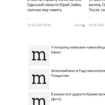
житель О
Одесской области Юрий Зайко,
Тесля, с
светлая ему память
…
…
28.03.2025
10.03.2023 09:00
1814
У похоронці написали «самогубець»
Канал
Зеленский внес в Раду законопрое
Рождества
В результате удара по Краматорск
(фото)