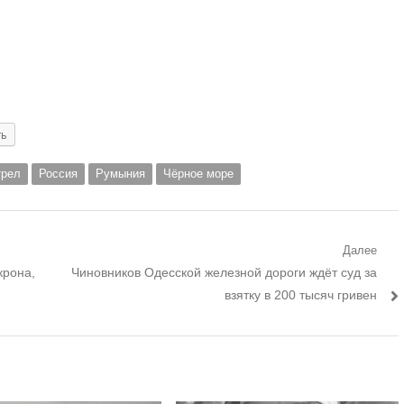
ть
трел
Россия
Румыния
Чёрное море
Далее
Следующий
крона,
Чиновников Одесской железной дороги ждёт суд за
пост:
взятку в 200 тысяч гривен