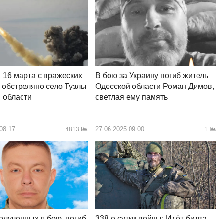
а 16 марта с вражеских
В бою за Украину погиб житель
 обстреляно село Тузлы
Одесской области Роман Димов,
 области
светлая ему память
…
 08:17
27.06.2025 09:00
4813
1
полученных в бою, погиб
338-е сутки войны: Идёт битва