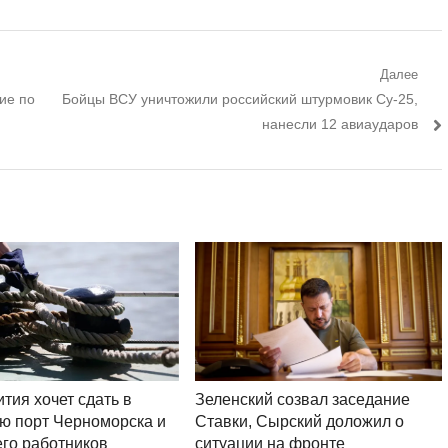
Далее
Следующий
ие по
Бойцы ВСУ уничтожили российский штурмовик Су-25,
пост:
нанесли 12 авиаударов
Зеленский созвал заседание
тия хочет сдать в
Ставки, Сырский доложил о
ю порт Черноморска и
ситуации на фронте
его работников