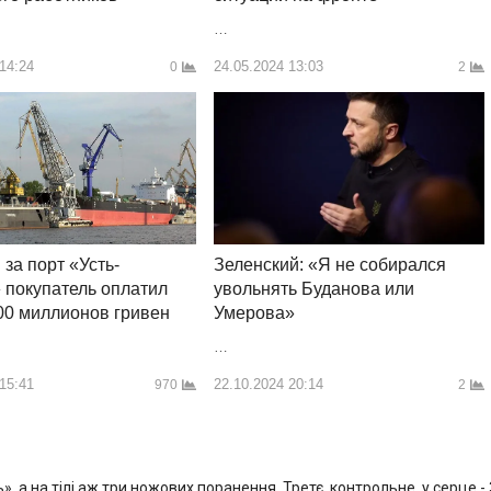
…
24.05.2024 13:03
 14:24
2
0
 за порт «Усть-
Зеленский: «Я не собирался
 покупатель оплатил
увольнять Буданова или
00 миллионов гривен
Умерова»
…
 15:41
22.10.2024 20:14
970
2
, а на тілі аж три ножових поранення. Третє, контрольне, у серце -