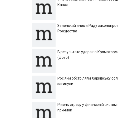
Канал
Зеленский внес в Раду законопрое
Рождества
В результате удара по Краматорск
(фото)
Росіяни обстріляли Харківську об
загинули
Рівень стресу у фінансовій системі
причини