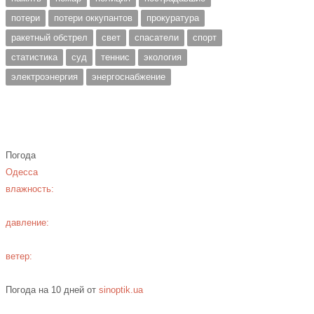
потери
потери оккупантов
прокуратура
ракетный обстрел
свет
спасатели
спорт
статистика
суд
теннис
экология
электроэнергия
энергоснабжение
Погода
Одесса
влажность:
давление:
ветер:
Погода на 10 дней от
sinoptik.ua