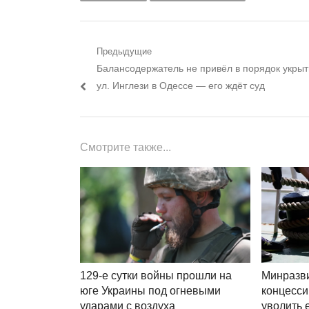
Навигация
Предыдущие
Предыдущий
Балансодержатель не привёл в порядок укрыт
по
пост:
ул. Инглези в Одессе — его ждёт суд
записям
Смотрите также...
129-е сутки войны прошли на
Минразви
юге Украины под огневыми
концесси
ударами с воздуха
уволить 