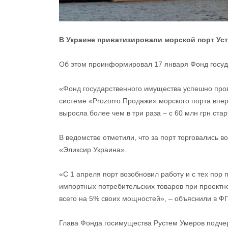
В Украине приватизировали морской порт Уст
Об этом проинформировал 17 января Фонд госуд
«Фонд государственного имущества успешно про
системе «Prozorro.Продажи» морского порта впе
выросла более чем в три раза – с 60 млн грн ста
В ведомстве отметили, что за порт торговались
«Эликсир Украина».
«С 1 апреля порт возобновил работу и с тех пор п
импортных потребительских товаров при проектно
всего на 5% своих мощностей», – объяснили в Ф
Глава Фонда госимущества Рустем Умеров подчерк