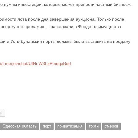
ого нужны инвестиции, которые может принести частный бизнес».
тоимости лота после дня завершения аукциона. Только после
говор купли-продажи», – рассказали в Фонде госимущества.
кий и Усть-Дунайский порты должны были выставить на продажу
://t.me/joinchat/UtNeW3LzPmqqxBod
ть
Одесская область
порт
приватизация
торги
Умеров