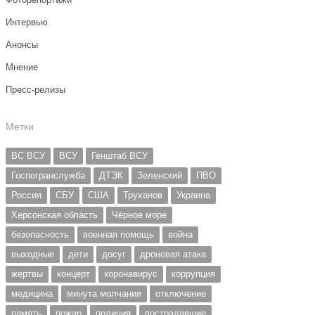
Интервью
Анонсы
Мнение
Пресс-релизы
Метки
ВС ВСУ
ВСУ
Генштаб ВСУ
Госпогранслужба
ДТЭК
Зеленский
ПВО
Россия
СБУ
США
Труханов
Украина
Херсонская область
Чёрное море
безопасность
военная помощь
война
выходные
дети
досуг
дроновая атака
жертвы
концерт
коронавирус
коррупция
медицина
минута молчания
отключение
память
пожар
полиция
пострадавшие