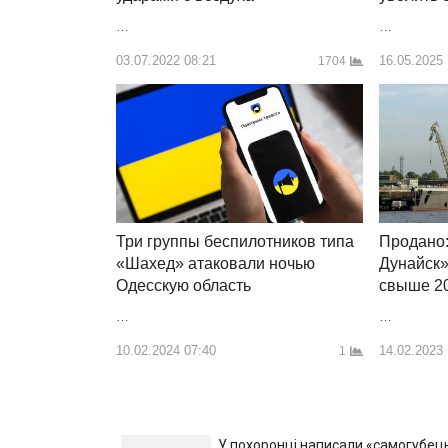
…
…
03.07.2022 08:21
16.05.2025
1704
Продано:
Три группы беспилотников типа
Дунайск»
«Шахед» атаковали ночью
свыше 2
Одесскую область
…
…
14.02.2023
10.02.2024 07:40
1
У похоронці написали «самогубець»