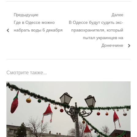
Навигация
Предыдущие
Далее
Предыдущий
Следующий
Где в Одессе можно
В Одессе будут судить экс-
по
пост:
пост:
набрать воды 6 декабря
правохранителя, который
записям
пытал украинцев на
Донеччине
Смотрите также...