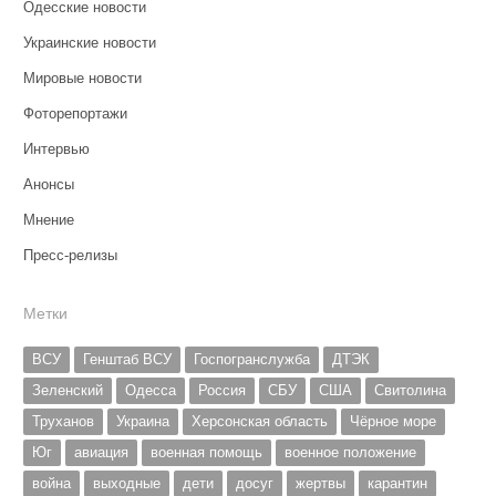
Одесские новости
Украинские новости
Мировые новости
Фоторепортажи
Интервью
Анонсы
Мнение
Пресс-релизы
Метки
ВСУ
Генштаб ВСУ
Госпогранслужба
ДТЭК
Зеленский
Одесса
Россия
СБУ
США
Свитолина
Труханов
Украина
Херсонская область
Чёрное море
Юг
авиация
военная помощь
военное положение
война
выходные
дети
досуг
жертвы
карантин