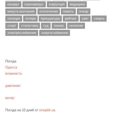
концерт
коронавирус
коррупция
медицина
минута молчания
отключение
память
пожар
полиция
потери
прокуратура
рейтинг
свет
смерть
спорт
статистика
суд
теннис
экология
электроснабжение
энергоснабжение
Погода
Одесса
влажность:
давление:
ветер:
Погода на 10 дней от
sinoptik.ua