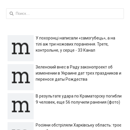
Найти:
У похоронці написали «самогубець», а на
тілі аж три ножових поранення. Третє,
контрольне, у серце - 33 Канал
Зеленский внес в Раду законопроект об
изменении в Украине дат трех праздников и
переносе даты Рождества
В результате удара по Краматорску погибли
9 человек, еще 56 получили ранения (фото)
Росіяни обстріляли Харківську область: троє