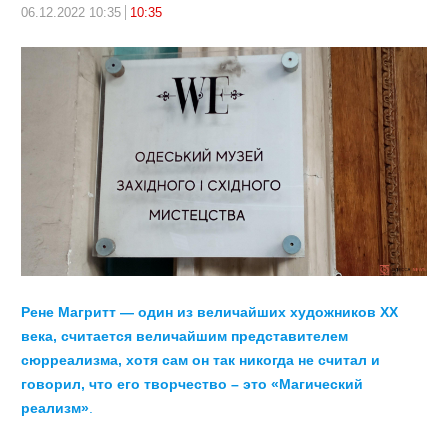
06.12.2022 10:35
10:35
Рене Магритт — один из величайших художников ХХ
века, считается величайшим представителем
сюрреализма, хотя сам он так никогда не считал и
говорил, что его творчество – это «Магический
реализм»
.