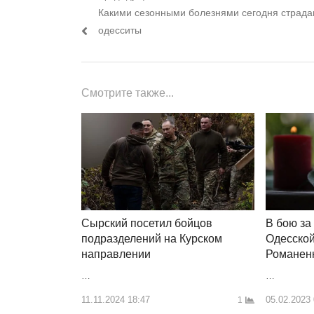
Предыдущий
Какими сезонными болезнями сегодня страда
по
пост:
одесситы
записям
Смотрите также...
Сырский посетил бойцов
В бою за
подразделений на Курском
Одесской
направлении
Романенк
…
…
11.11.2024 18:47
05.02.2023
1