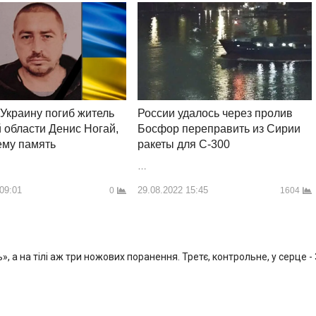
 Украину погиб житель
России удалось через пролив
 области Денис Ногай,
Босфор переправить из Сирии
ему память
ракеты для С-300
…
 09:01
29.08.2022 15:45
0
1604
, а на тілі аж три ножових поранення. Третє, контрольне, у серце -