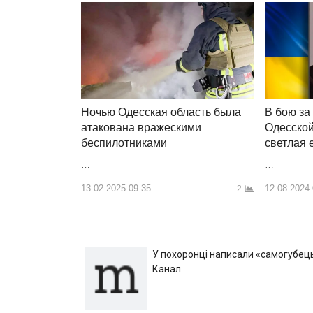
Ночью Одесская область была
В бою за
атакована вражескими
Одесской
беспилотниками
светлая 
…
…
13.02.2025 09:35
12.08.2024
2
У похоронці написали «самогубець»
Канал