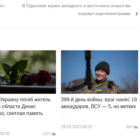
Следующий
ют
В Одесском музее западного и восточного искусства
пост:
покажут короткометражки
 Украину погиб житель
399-й день войны: враг нанёс 19
 области Денис
авиаударов, ВСУ — 5, но метких
о, светлая память
…
29.03.2023 08:02
565
 09:00
1223