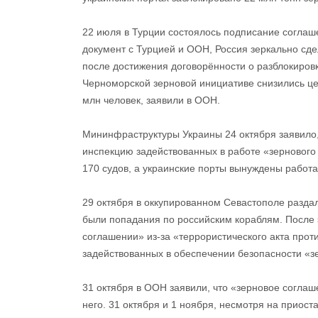
22 июля в Турции состоялось подписание соглаш
документ с Турцией и ООН, Россия зеркально сде
после достижения договорённости о разблокировк
Черноморской зерновой инициативе снизились цен
млн человек, заявили в ООН.
Мининфраструктуры Украины 24 октября заявило,
инспекцию задействованных в работе «зернового 
170 судов, а украинские порты вынуждены работ
29 октября в оккупированном Севастополе разда
были попадания по российским кораблям. После 
соглашении» из-за «террористического акта прот
задействованных в обеспечении безопасности «з
31 октября в ООН заявили, что «зерновое соглаше
него. 31 октября и 1 ноября, несмотря на приост