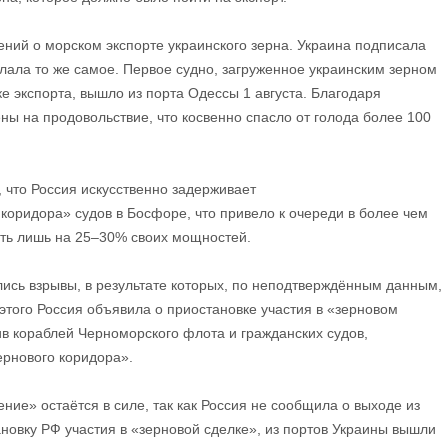
ений о морском экспорте украинского зерна. Украина подписала
лала то же самое. Первое судно, загруженное украинским зерном
е экспорта, вышло из порта Одессы 1 августа. Благодаря
ы на продовольствие, что косвенно спасло от голода более 100
 что Россия искусственно задерживает
коридора» судов в Босфоре, что привело к очереди в более чем
ать лишь на 25–30% своих мощностей.
лись взрывы, в результате которых, по неподтверждённым данным,
этого Россия объявила о приостановке участия в «зерновом
ив кораблей Черноморского флота и гражданских судов,
ернового коридора».
ние» остаётся в силе, так как Россия не сообщила о выходе из
ановку РФ участия в «зерновой сделке», из портов Украины вышли