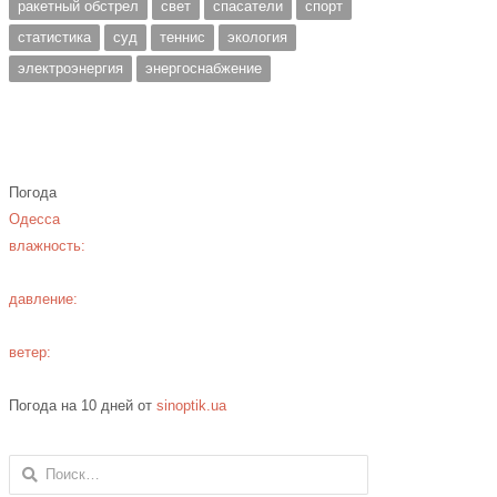
ракетный обстрел
свет
спасатели
спорт
статистика
суд
теннис
экология
электроэнергия
энергоснабжение
Погода
Одесса
влажность:
давление:
ветер:
Погода на 10 дней от
sinoptik.ua
Найти: