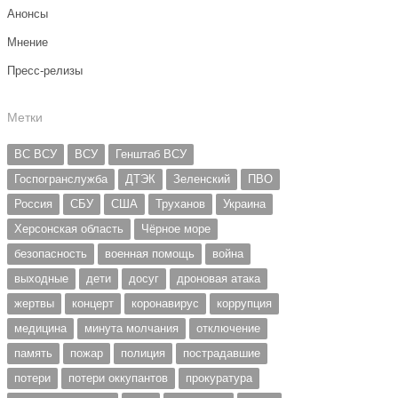
Анонсы
Мнение
Пресс-релизы
Метки
ВС ВСУ
ВСУ
Генштаб ВСУ
Госпогранслужба
ДТЭК
Зеленский
ПВО
Россия
СБУ
США
Труханов
Украина
Херсонская область
Чёрное море
безопасность
военная помощь
война
выходные
дети
досуг
дроновая атака
жертвы
концерт
коронавирус
коррупция
медицина
минута молчания
отключение
память
пожар
полиция
пострадавшие
потери
потери оккупантов
прокуратура