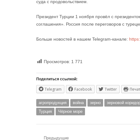
суда с продовольствием.
Президент Турции 1 ноября провёл с президент
соглашения». Россия после переговоров с турецк
Больше новостей в нашем Telegram-канале:
https
Просмотров:
1 771
Поделиться ссылкой:
Telegram
Facebook
Twitter
Печа
агропродукция
война
зерно
зерновой коридо
Турция
Чёрное море
Навигация
Предыдущие