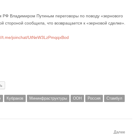
ом РФ Владимиром Путиным переговоры по поводу «зернового
ой стороной сообщила, что возвращается к «зерновой сделке».
://t.me/joinchat/UtNeW3LzPmqqxBod
ть
р
Кубраков
Мининфраструктуры
ООН
Россия
Стамбул
Далее