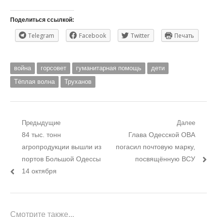
Поделиться ссылкой:
Telegram
Facebook
Twitter
Печать
война
горсовет
гуманитарная помощь
дети
Тёплая волна
Труханов
Навигация
Предыдущие
Далее
Предыдущий
Следующий
84 тыс. тонн
Глава Одесской ОВА
по
пост:
пост:
агропродукции вышли из
погасил почтовую марку,
записям
портов Большой Одессы
посвящённую ВСУ
14 октября
Смотрите также...