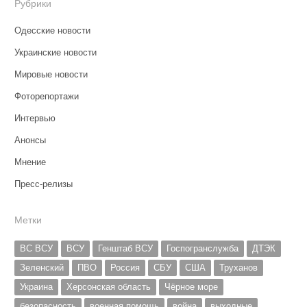
Рубрики
Одесские новости
Украинские новости
Мировые новости
Фоторепортажи
Интервью
Анонсы
Мнение
Пресс-релизы
Метки
ВС ВСУ
ВСУ
Генштаб ВСУ
Госпогранслужба
ДТЭК
Зеленский
ПВО
Россия
СБУ
США
Труханов
Украина
Херсонская область
Чёрное море
безопасность
военная помощь
война
выходные