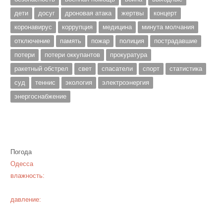
дети
досуг
дроновая атака
жертвы
концерт
коронавирус
коррупция
медицина
минута молчания
отключение
память
пожар
полиция
пострадавшие
потери
потери оккупантов
прокуратура
ракетный обстрел
свет
спасатели
спорт
статистика
суд
теннис
экология
электроэнергия
энергоснабжение
Погода
Одесса
влажность:
давление: