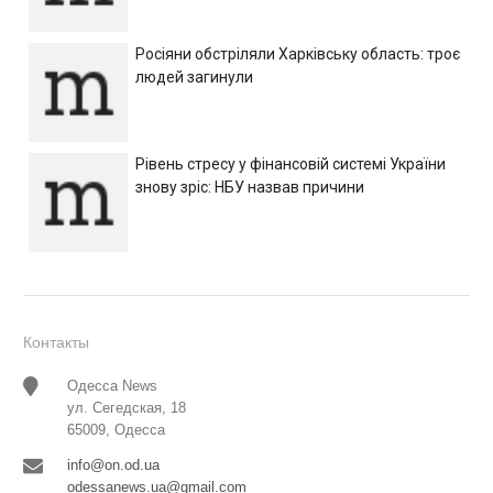
Росіяни обстріляли Харківську область: троє
людей загинули
Рівень стресу у фінансовій системі України
знову зріс: НБУ назвав причини
Контакты
Одесса News
ул. Сегедская, 18
65009, Одесса
info@on.od.ua
odessanews.ua@gmail.com