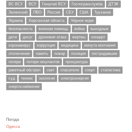
ВС ВСУ
ВСУ
Генштаб ВСУ
Госпогранслужба
ДТЭК
Зеленский
ПВО
Россия
СБУ
США
Труханов
Украина
Херсонская область
Чёрное море
безопасность
военная помощь
война
выходные
дети
досуг
дроновая атака
жертвы
концерт
коронавирус
коррупция
медицина
минута молчания
отключение
память
пожар
полиция
пострадавшие
потери
потери оккупантов
прокуратура
ракетный обстрел
свет
спасатели
спорт
статистика
суд
теннис
экология
электроэнергия
энергоснабжение
Погода
Одесса