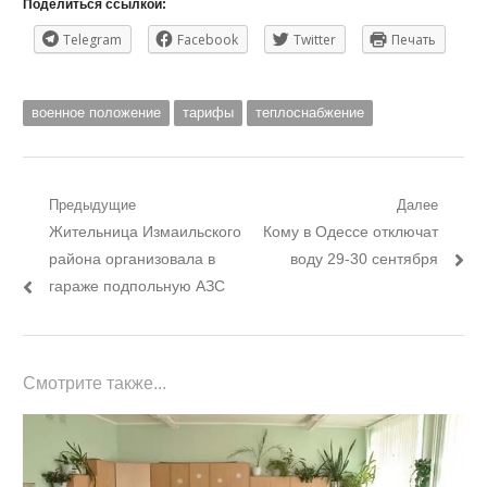
Поделиться ссылкой:
Telegram
Facebook
Twitter
Печать
военное положение
тарифы
теплоснабжение
Навигация
Предыдущие
Далее
Предыдущий
Следующий
Жительница Измаильского
Кому в Одессе отключат
по
пост:
пост:
района организовала в
воду 29-30 сентября
записям
гараже подпольную АЗС
Смотрите также...