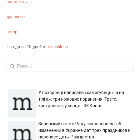
влажность:
давление:
ветер:
Погода на 10 дней от
sinoptik.ua
Найти:
У похоронці написали «самогубець», а на
тілі аж три ножових поранення. Третє,
контрольне, у серце - 33 Канал
Зеленский внес в Раду законопроект об
изменении в Украине дат трех праздников и
переносе даты Рождества