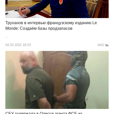
Труханов в интервью французскому изданию Le
Monde: Создаём базы продзапасов
…
04.03.2022 18:53
3982
СБУ задержала в Одессе агента ФСБ из