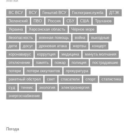
Метки
ВС ВСУ
ВСУ
Генштаб ВСУ
Госпогранслужба
ДТЭК
Зеленский
ПВО
Россия
СБУ
США
Труханов
Украина
Херсонская область
Чёрное море
безопасность
военная помощь
война
выходные
дети
досуг
дроновая атака
жертвы
концерт
коронавирус
коррупция
медицина
минута молчания
отключение
память
пожар
полиция
пострадавшие
потери
потери оккупантов
прокуратура
ракетный обстрел
свет
спасатели
спорт
статистика
суд
теннис
экология
электроэнергия
энергоснабжение
Погода