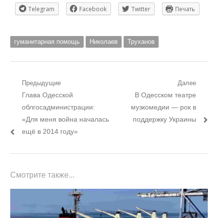
Telegram
Facebook
Twitter
Печать
гуманитарная помощь
Николаев
Труханов
Навигация
Предыдущие
Далее
Предыдущий
Следующий
Глава Одесской
В Одесском театре
по
пост:
пост:
облгосадминистрации:
музкомедии — рок в
записям
«Для меня война началась
поддержку Украины
ещё в 2014 году»
Смотрите также...