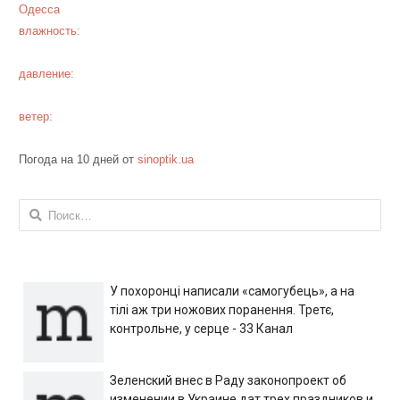
Одесса
влажность:
давление:
ветер:
Погода на 10 дней от
sinoptik.ua
Найти:
У похоронці написали «самогубець», а на
тілі аж три ножових поранення. Третє,
контрольне, у серце - 33 Канал
Зеленский внес в Раду законопроект об
изменении в Украине дат трех праздников и