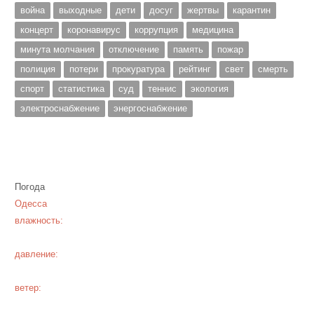
война
выходные
дети
досуг
жертвы
карантин
концерт
коронавирус
коррупция
медицина
минута молчания
отключение
память
пожар
полиция
потери
прокуратура
рейтинг
свет
смерть
спорт
статистика
суд
теннис
экология
электроснабжение
энергоснабжение
Погода
Одесса
влажность:
давление:
ветер: