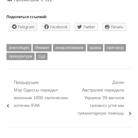
Поделиться ссылкой:
Telegram
Facebook
Twitter
Печать
апелляция
Измаил
изнасилование
кража
приговор
прокуратура
суд
Навигация
Предыдущие
Далее
Предыдущий
Следующий
Мэр Одессы передал
Австралия передала
по
пост:
пост:
военным 1000 тактических
Украине 39 вагонов
записям
аптечек IFAK
газового угля как
гуманитарную помощь