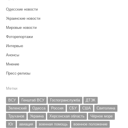
Одесские новости
Украинские новости
Мировые новости
Фоторепортажи
Интервью
Анонсы
Мнение
Пресс-релизы
Метки
ВСУ
Генштаб ВСУ
Госпогранслужба
ДТЭК
Зеленский
Одесса
Россия
СБУ
США
Свитолина
Труханов
Украина
Херсонская область
Чёрное море
Юг
авиация
военная помощь
военное положение