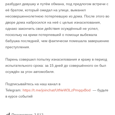
разбудил девушку и путём обмана, под предлогом встречи с
её братом, который ожидал на улице, выманил
несовершеннолетнюю потерпевшую из дома. После этого во
дворе дома набросился на неё с целью изнасилования,
однако закончить свои действия осуждённый не успел,
поскольку на крики потерпевшей о помощи выбежала
бабушка последней, чем фактически помешала завершению
преступления.
Парень совершил попытку изнасилования и кражу в период
испытательного срока: за 15 дней до совершённого он был
осуждён за угон автомобиля.
Подписывайтесь на наш канал в
Telegram:
https://t.me/joinchat/UtNeW3LzPmqqxBod
— будьте
в курсе событий
Просмотров:
2 512