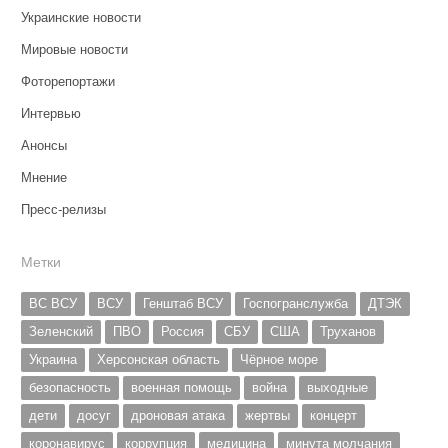
Украинские новости
Мировые новости
Фоторепортажи
Интервью
Анонсы
Мнение
Пресс-релизы
Метки
ВС ВСУ
ВСУ
Генштаб ВСУ
Госпогранслужба
ДТЭК
Зеленский
ПВО
Россия
СБУ
США
Труханов
Украина
Херсонская область
Чёрное море
безопасность
военная помощь
война
выходные
дети
досуг
дроновая атака
жертвы
концерт
коронавирус
коррупция
медицина
минута молчания