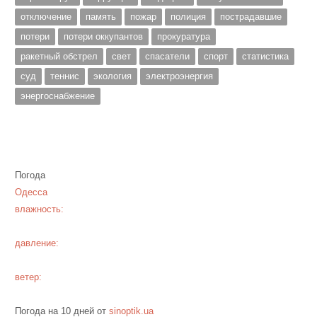
отключение
память
пожар
полиция
пострадавшие
потери
потери оккупантов
прокуратура
ракетный обстрел
свет
спасатели
спорт
статистика
суд
теннис
экология
электроэнергия
энергоснабжение
Погода
Одесса
влажность:
давление:
ветер:
Погода на 10 дней от
sinoptik.ua