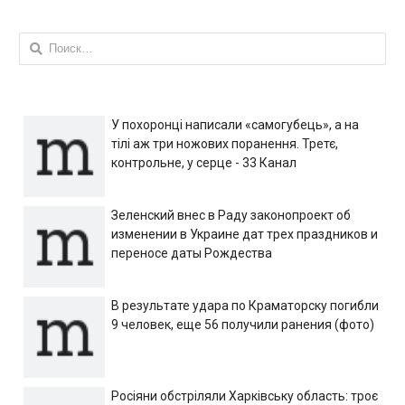
Найти:
У похоронці написали «самогубець», а на
тілі аж три ножових поранення. Третє,
контрольне, у серце - 33 Канал
Зеленский внес в Раду законопроект об
изменении в Украине дат трех праздников и
переносе даты Рождества
В результате удара по Краматорску погибли
9 человек, еще 56 получили ранения (фото)
Росіяни обстріляли Харківську область: троє