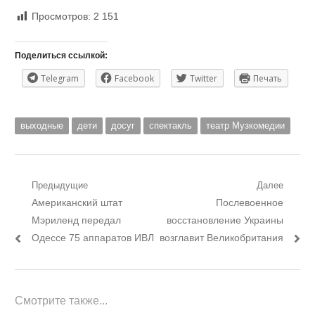
Просмотров:
2 151
Поделиться ссылкой:
Telegram
Facebook
Twitter
Печать
выходные
дети
досуг
спектакль
театр Музкомедии
Навигация
Предыдущие
Далее
Предыдущий
Следующий
Американский штат
Послевоенное
по
пост:
пост:
Мэриленд передал
восстановление Украины
записям
Одессе 75 аппаратов ИВЛ
возглавит Великобритания
Смотрите также...