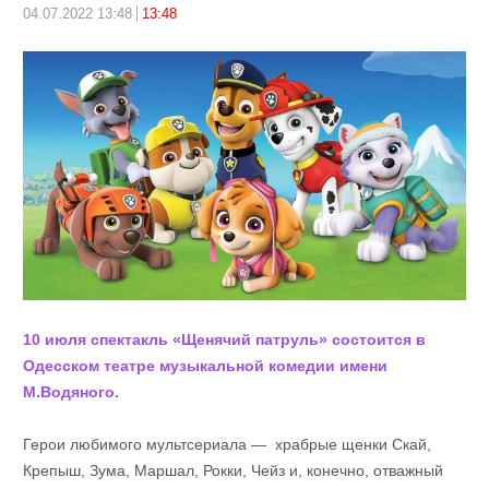
04.07.2022 13:48
13:48
10 июля спектакль «Щенячий патруль» состоится в
Одесском театре музыкальной комедии имени
М.Водяного.
Герои любимого мультсериала — храбрые щенки Скай,
Крепыш, Зума, Маршал, Рокки, Чейз и, конечно, отважный