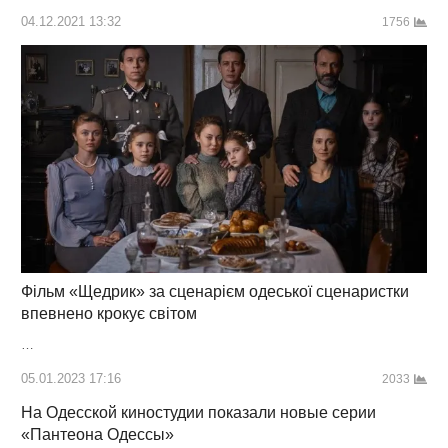
04.12.2021 13:32
1756
Фільм «Щедрик» за сценарієм одеської сценаристки
впевнено крокує світом
…
05.01.2023 17:16
2033
На Одесской киностудии показали новые серии
«Пантеона Одессы»