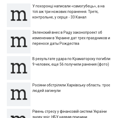
У похоронці написали «самогубець», а на
тілі аж три ножових поранення. Третє,
контрольне, у серце - 33 Канал
Зеленский внес в Раду законопроект об
изменении в Украине дат трех праздников и
переносе даты Рождества
В результате удара по Краматорску погибли
9 человек, еще 56 получили ранения (фото)
Росіяни обстріляли Харківську область: троє
людей загинули
Рівень стресу у фінансовій системі України
знову зріс: НБУ назвав причини