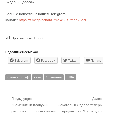
Видео: «Одесса»
Больше новостей в нашем Telegram-
канале:
https://t.me/joinchat/UtNeW3LzPmqqxBod
Просмотров:
1 550
Поделиться ссылкой:
Telegram
Facebook
Twitter
Печать
кинематограф
кино
Ольштейн
США
Навигация
Предыдущие
Далее
Предыдущий
Следующий
Знаменитый плавучий
Алкоголь в Одессе теперь
по
пост:
пост:
ресторан Jumbo — символ
продаётся с 9 утра до 8