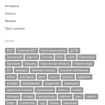
Интервью
Анонсы
Мнение
Пресс-релизы
Метки
ВСУ
Генштаб ВСУ
Госпогранслужба
ДТЭК
Зеленский
Одесса
Россия
СБУ
США
Свитолина
Труханов
Украина
Херсонская область
Чёрное море
Юг
авиация
военная помощь
военное положение
война
выходные
дети
досуг
жертвы
карантин
концерт
коронавирус
коррупция
медицина
минута молчания
отключение
память
пожар
полиция
потери
прокуратура
рейтинг
свет
смерть
спорт
статистика
суд
теннис
экология