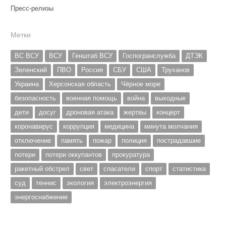
Пресс-релизы
Метки
ВС ВСУ
ВСУ
Генштаб ВСУ
Госпогранслужба
ДТЭК
Зеленский
ПВО
Россия
СБУ
США
Труханов
Украина
Херсонская область
Чёрное море
безопасность
военная помощь
война
выходные
дети
досуг
дроновая атака
жертвы
концерт
коронавирус
коррупция
медицина
минута молчания
отключение
память
пожар
полиция
пострадавшие
потери
потери оккупантов
прокуратура
ракетный обстрел
свет
спасатели
спорт
статистика
суд
теннис
экология
электроэнергия
энергоснабжение