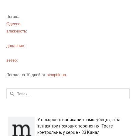
Погода
Одесса
влажность:
давление:
ветер:
Погода на 10 дней от
sinoptik.ua
Найти:
У похоронці написали «самогубець», а на
тілі аж три ножових поранення. Третє,
контрольне, у серце - 33 Канал