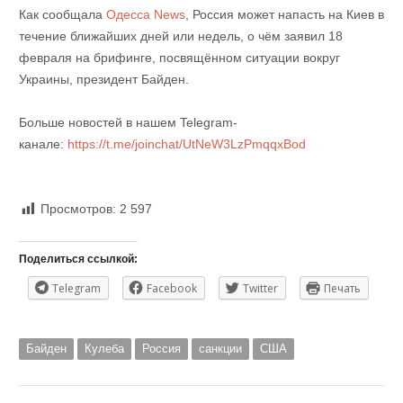
Как сообщала
Одесса News
, Россия может напасть на Киев в
течение ближайших дней или недель, о чём заявил 18
февраля на брифинге, посвящённом ситуации вокруг
Украины, президент Байден.
Больше новостей в нашем Telegram-
канале:
https://t.me/joinchat/UtNeW3LzPmqqxBod
Просмотров:
2 597
Поделиться ссылкой:
Telegram
Facebook
Twitter
Печать
Байден
Кулеба
Россия
санкции
США