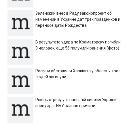
Зеленский внес в Раду законопроект об
изменении в Украине дат трех праздников и
переносе даты Рождества
В результате удара по Краматорску погибли
9 человек, еще 56 получили ранения (фото)
Росіяни обстріляли Харківську область: троє
людей загинули
Рівень стресу у фінансовій системі України
знову зріс: НБУ назвав причини