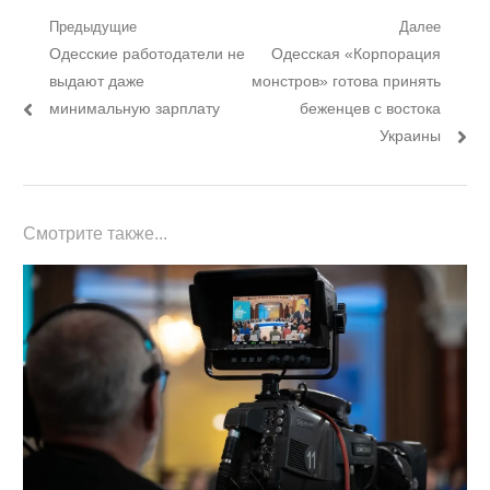
Навигация
Предыдущие
Далее
Предыдущий
Следующий
Одесские работодатели не
Одесская «Корпорация
по
пост:
пост:
выдают даже
монстров» готова принять
записям
минимальную зарплату
беженцев с востока
Украины
Смотрите также...