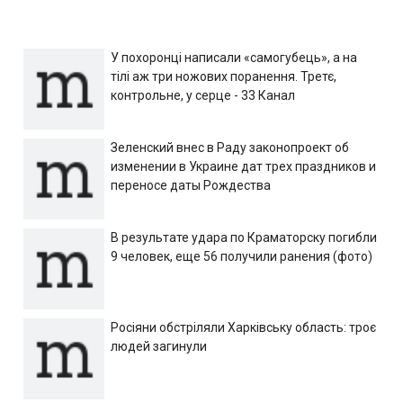
У похоронці написали «самогубець», а на
тілі аж три ножових поранення. Третє,
контрольне, у серце - 33 Канал
Зеленский внес в Раду законопроект об
изменении в Украине дат трех праздников и
переносе даты Рождества
В результате удара по Краматорску погибли
9 человек, еще 56 получили ранения (фото)
Росіяни обстріляли Харківську область: троє
людей загинули