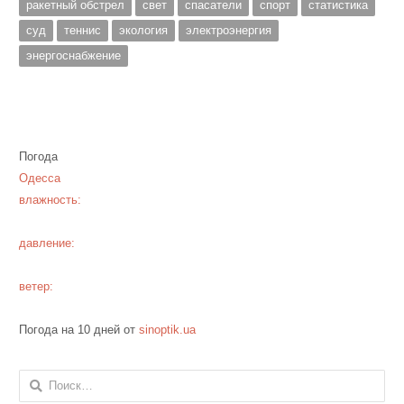
ракетный обстрел
свет
спасатели
спорт
статистика
суд
теннис
экология
электроэнергия
энергоснабжение
Погода
Одесса
влажность:
давление:
ветер:
Погода на 10 дней от
sinoptik.ua
Найти: