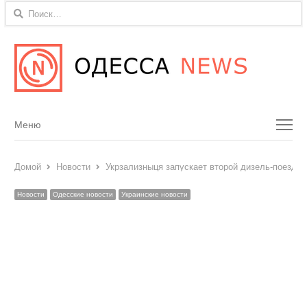
Найти:
Menu
Меню
Домой
Новости
Укрзализныця запускает второй дизель-поезд 
Новости
Одесские новости
Украинские новости