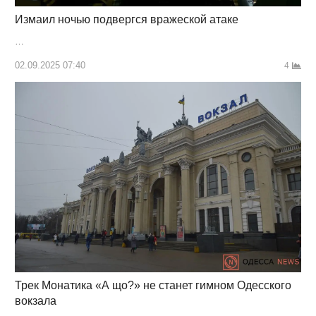
Измаил ночью подвергся вражеской атаке
…
02.09.2025 07:40
4
Трек Монатика «А що?» не станет гимном Одесского
вокзала