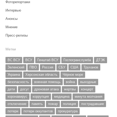
Фоторепортажи
Интервью
Анонсы
Мнение
Пресс-релизы
Метки
ВС ВСУ
ВСУ
Генштаб ВСУ
Госпогранслужба
ДТЭК
Зеленский
ПВО
Россия
СБУ
США
Труханов
Украина
Херсонская область
Чёрное море
безопасность
военная помощь
война
выходные
дети
досуг
дроновая атака
жертвы
концерт
коронавирус
коррупция
медицина
минута молчания
отключение
память
пожар
полиция
пострадавшие
потери
потери оккупантов
прокуратура