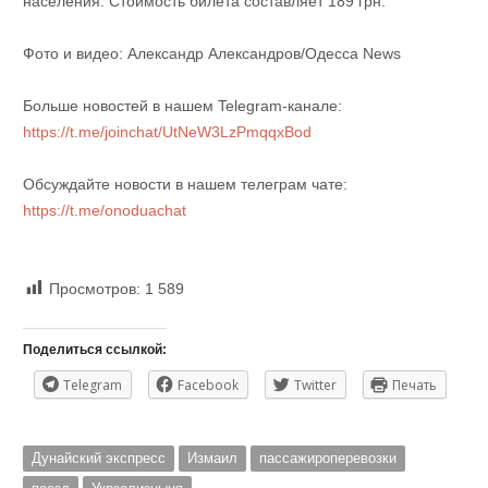
населения. Стоимость билета составляет 189 грн.
Фото и видео: Александр Александров/Одесса News
Больше новостей в нашем Telegram-канале:
https://t.me/joinchat/UtNeW3LzPmqqxBod
Обсуждайте новости в нашем телеграм чате:
https://t.me/onoduachat
Просмотров:
1 589
Поделиться ссылкой:
Telegram
Facebook
Twitter
Печать
Дунайский экспресс
Измаил
пассажироперевозки