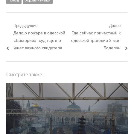
поезд
Укрзализныця
Навигация
Предыдущие
Далее
Предыдущий
Следующий
Дело о пожаре в одесской
Где сейчас причастный к
по
пост:
пост:
«Виктории»: суд тщетно
одесской трагедии 2 мая
записям
ищет важного свидетеля
Боделан
Смотрите также...