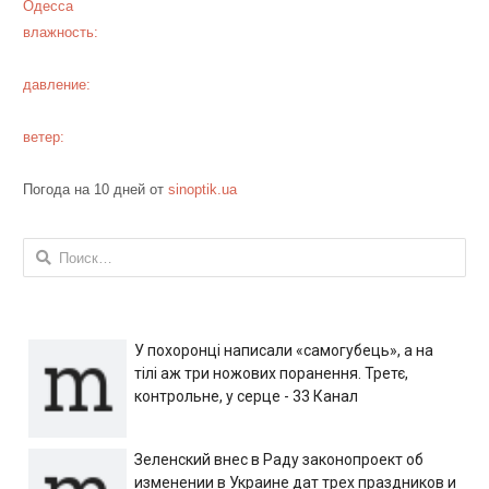
Одесса
влажность:
давление:
ветер:
Погода на 10 дней от
sinoptik.ua
Найти:
У похоронці написали «самогубець», а на
тілі аж три ножових поранення. Третє,
контрольне, у серце - 33 Канал
Зеленский внес в Раду законопроект об
изменении в Украине дат трех праздников и