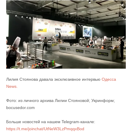
Лилия Стоянова давала эксклюзивное интервью
Одесса
News.
Фото: из личного архива Лилии Стояновой; Укринформ;
bocusedor.com
Больше новостей на нашем Telegram-канале:
https://t.me/joinchat/UtNeW3LzPmqqxBod