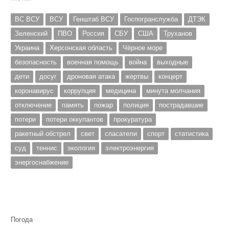
ВС ВСУ
ВСУ
Генштаб ВСУ
Госпогранслужба
ДТЭК
Зеленский
ПВО
Россия
СБУ
США
Труханов
Украина
Херсонская область
Чёрное море
безопасность
военная помощь
война
выходные
дети
досуг
дроновая атака
жертвы
концерт
коронавирус
коррупция
медицина
минута молчания
отключение
память
пожар
полиция
пострадавшие
потери
потери оккупантов
прокуратура
ракетный обстрел
свет
спасатели
спорт
статистика
суд
теннис
экология
электроэнергия
энергоснабжение
Погода