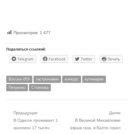
Просмотров:
1 477
Поделиться ссылкой:
Telegram
Facebook
Twitter
Печать
Bocuse d'Or
гастрономия
конкурс
кулинария
Петренко
Стоянова
Навигация
Предыдущие
Далее
Предыдущий
Следующий
В Одессе проживает 1
В Великой Михайловке
по
пост:
пост:
миллион 17 тысяч
взрыв газа, в Балте горел