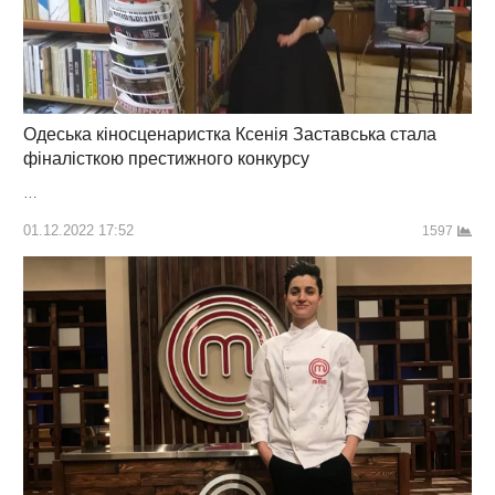
Одеська кіносценаристка Ксенія Заставська стала
фіналісткою престижного конкурсу
…
01.12.2022 17:52
1597