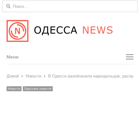
Найти:
Menu
Меню
Домой
Новости
В Одессе разоблачили наркодельцов, распрост
Новости
Одесские новости