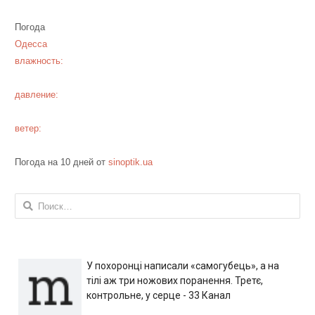
Погода
Одесса
влажность:
давление:
ветер:
Погода на 10 дней от
sinoptik.ua
Найти:
У похоронці написали «самогубець», а на
тілі аж три ножових поранення. Третє,
контрольне, у серце - 33 Канал