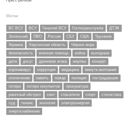
Пресс-релизы
Метки
ВС ВСУ
ВСУ
Генштаб ВСУ
Госпогранслужба
ДТЭК
Зеленский
ПВО
Россия
СБУ
США
Труханов
Украина
Херсонская область
Чёрное море
безопасность
военная помощь
война
выходные
дети
досуг
дроновая атака
жертвы
концерт
коронавирус
коррупция
медицина
минута молчания
отключение
память
пожар
полиция
пострадавшие
потери
потери оккупантов
прокуратура
ракетный обстрел
свет
спасатели
спорт
статистика
суд
теннис
экология
электроэнергия
энергоснабжение