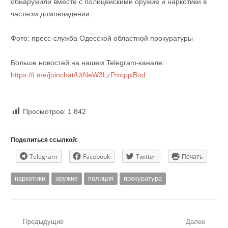
обнаружили вместе с полицейскими оружие и наркотики в
частном домовладении.
Фото: пресс-служба Одесской областной прокуратуры
Больше новостей на нашем Telegram-канале:
https://t.me/joinchat/UtNeW3LzPmqqxBod
Просмотров:
1 842
Поделиться ссылкой:
Telegram
Facebook
Twitter
Печать
наркотики
оружие
полиция
прокуратура
Навигация
Предыдущие
Далее