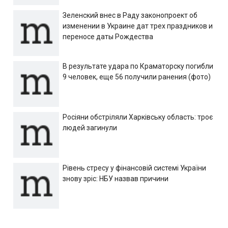
Зеленский внес в Раду законопроект об
изменении в Украине дат трех праздников и
переносе даты Рождества
В результате удара по Краматорску погибли
9 человек, еще 56 получили ранения (фото)
Росіяни обстріляли Харківську область: троє
людей загинули
Рівень стресу у фінансовій системі України
знову зріс: НБУ назвав причини