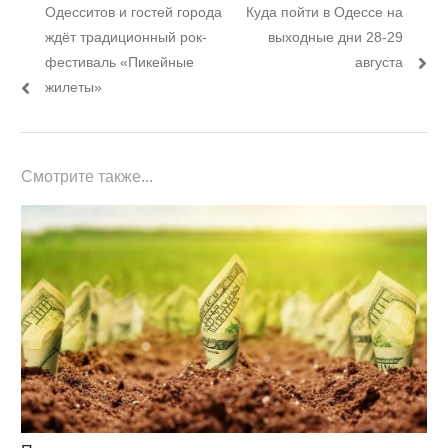
Предыдущий
Следующий
Одесситов и гостей города
Куда пойти в Одессе на
по
пост:
пост:
ждёт традиционный рок-
выходные дни 28-29
записям
фестиваль «Пикейные
августа
жилеты»
Смотрите также...