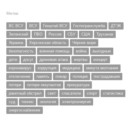
Метки
ВС ВСУ
ВСУ
Генштаб ВСУ
Госпогранслужба
ДТЭК
Зеленский
ПВО
Россия
СБУ
США
Труханов
Украина
Херсонская область
Чёрное море
безопасность
военная помощь
война
выходные
дети
досуг
дроновая атака
жертвы
концерт
коронавирус
коррупция
медицина
минута молчания
отключение
память
пожар
полиция
пострадавшие
потери
потери оккупантов
прокуратура
ракетный обстрел
свет
спасатели
спорт
статистика
суд
теннис
экология
электроэнергия
энергоснабжение