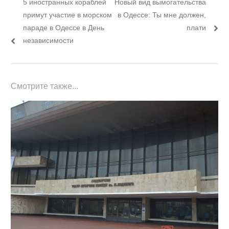
Предыдущий
Следующий
5 иностранных кораблей
Новый вид вымогательства
по
пост:
пост:
примут участие в морском
в Одессе: Ты мне должен,
записям
параде в Одессе в День
плати
независимости
Смотрите также...