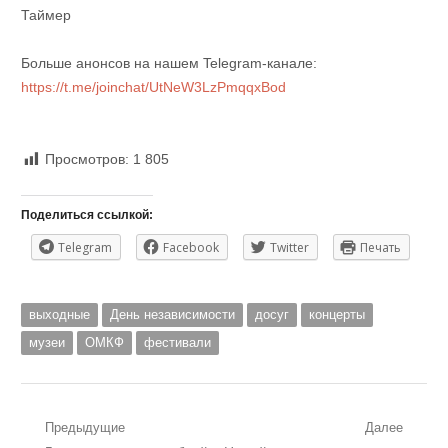
Таймер
Больше анонсов на нашем Telegram-канале:
https://t.me/joinchat/UtNeW3LzPmqqxBod
Просмотров:
1 805
Поделиться ссылкой:
Telegram
Facebook
Twitter
Печать
выходные
День независимости
досуг
концерты
музеи
ОМКФ
фестивали
Навигация
Предыдущие
Далее