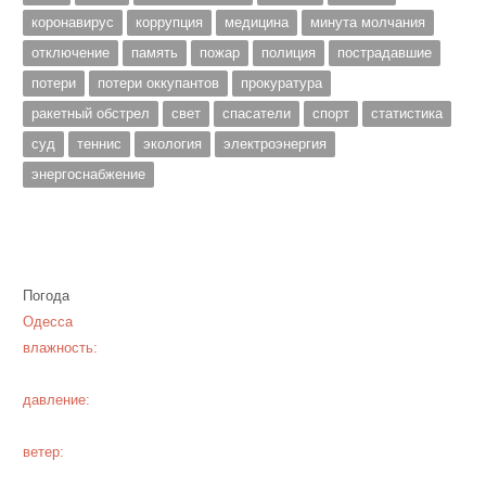
коронавирус
коррупция
медицина
минута молчания
отключение
память
пожар
полиция
пострадавшие
потери
потери оккупантов
прокуратура
ракетный обстрел
свет
спасатели
спорт
статистика
суд
теннис
экология
электроэнергия
энергоснабжение
Погода
Одесса
влажность:
давление:
ветер: