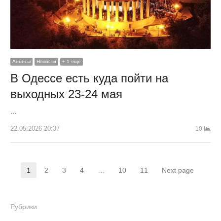
Анонсы
Новости
+ 1 еще
В Одессе есть куда пойти на
выходных 23-24 мая
…
22.05.2026 20:37
10
Пагинация
1
2
3
4
…
10
11
Next page
Страница
Страница
Страница
Страница
Страница
Страница
записей
Рубрики