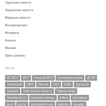
Одесские новости
Украинские новости
Мировые новости
Фоторепортажи
Интервью
Анонсы
Мнение
Пресс-релизы
Метки
ВС ВСУ
ВСУ
Генштаб ВСУ
Госпогранслужба
ДТЭК
Зеленский
ПВО
Россия
СБУ
США
Труханов
Украина
Херсонская область
Чёрное море
безопасность
военная помощь
война
выходные
дети
досуг
дроновая атака
жертвы
концерт