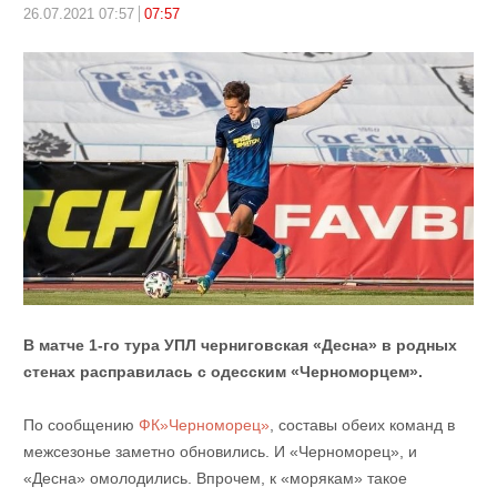
26.07.2021 07:57
07:57
В матче 1-го тура УПЛ черниговская «Десна» в родных
стенах расправилась с одесским «Черноморцем».
По сообщению
ФК»Черноморец»
, составы обеих команд в
межсезонье заметно обновились. И «Черноморец», и
«Десна» омолодились. Впрочем, к «морякам» такое