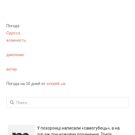
Погода
Одесса
влажность:
давление:
ветер:
Погода на 10 дней от
sinoptik.ua
Найти:
У похоронці написали «самогубець», а на
тілі аж три ножових поранення. Третє,