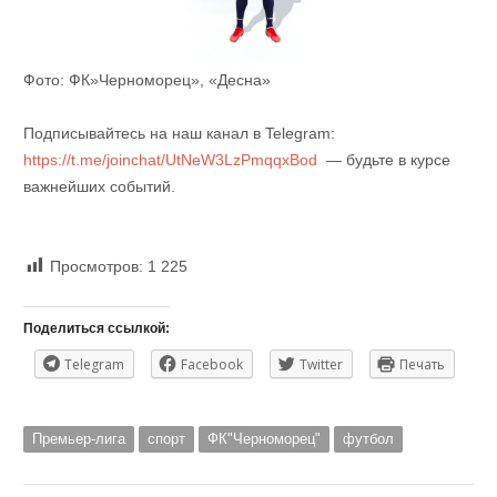
Фото: ФК»Черноморец», «Десна»
Подписывайтесь на наш канал в Telegram:
https://t.me/joinchat/UtNeW3LzPmqqxBod
— будьте в курсе
важнейших событий.
Просмотров:
1 225
Поделиться ссылкой:
Telegram
Facebook
Twitter
Печать
Премьер-лига
спорт
ФК"Черноморец"
футбол