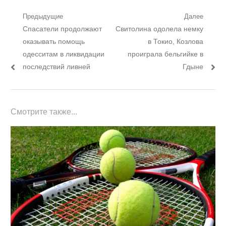
Навигация
Предыдущие
Далее
Предыдущий
Следующий
Спасатели продолжают
Свитолина одолела немку
по
пост:
пост:
оказывать помощь
в Токио, Козлова
записям
одесситам в ликвидации
проиграла бельгийке в
последствий ливней
Гдыне
Смотрите также...