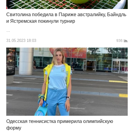
Свитолина победила в Париже австралийку, Байндль
и Ястремская покинули турнир
…
31.05.2023 18:03
936
Одесская теннисистка примерила олимпийскую
форму