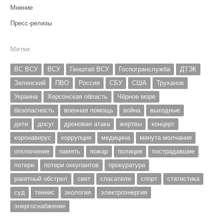
Мнение
Пресс-релизы
Метки
ВС ВСУ
ВСУ
Генштаб ВСУ
Госпогранслужба
ДТЭК
Зеленский
ПВО
Россия
СБУ
США
Труханов
Украина
Херсонская область
Чёрное море
безопасность
военная помощь
война
выходные
дети
досуг
дроновая атака
жертвы
концерт
коронавирус
коррупция
медицина
минута молчания
отключение
память
пожар
полиция
пострадавшие
потери
потери оккупантов
прокуратура
ракетный обстрел
свет
спасатели
спорт
статистика
суд
теннис
экология
электроэнергия
энергоснабжение