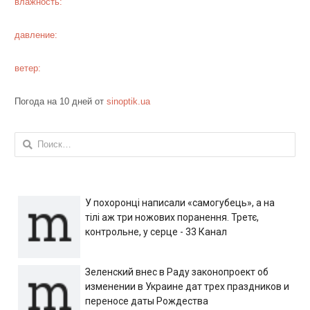
влажность:
давление:
ветер:
Погода на 10 дней от
sinoptik.ua
Найти:
У похоронці написали «самогубець», а на
тілі аж три ножових поранення. Третє,
контрольне, у серце - 33 Канал
Зеленский внес в Раду законопроект об
изменении в Украине дат трех праздников и
переносе даты Рождества