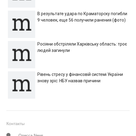
В результате удара по Краматорску погибли
9 человек, еще 56 получили ранения (фото)
Росіяни обстріляли Харківську область: троє
людей загинули
Рівень стресу у фінансовій системі України
знову зріс: НБУ назвав причини
Контакты
Одесса News