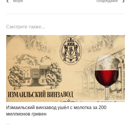
записям
море
снарядами
Смотрите также...
Измаильский винзавод ушёл с молотка за 200
миллионов гривен
…