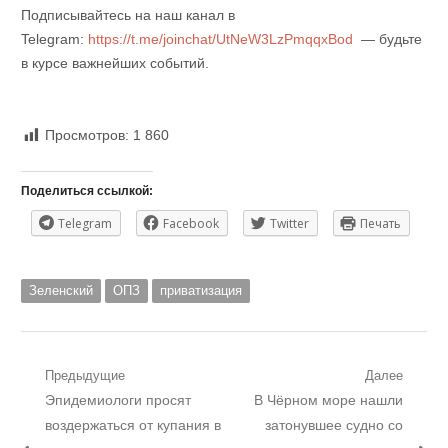
Подписывайтесь на наш канал в
Telegram:
https://t.me/joinchat/UtNeW3LzPmqqxBod
— будьте
в курсе важнейших событий.
Просмотров:
1 860
Поделиться ссылкой:
Telegram
Facebook
Twitter
Печать
Зеленский
ОПЗ
приватизация
Навигация
Предыдущие
Далее
Предыдущий
Следующий
Эпидемиологи просят
В Чёрном море нашли
по
пост:
пост:
воздержаться от купания в
затонувшее судно со