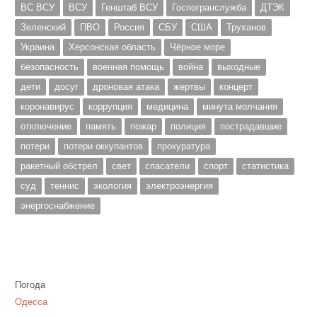
ВС ВСУ
ВСУ
Генштаб ВСУ
Госпогранслужба
ДТЭК
Зеленский
ПВО
Россия
СБУ
США
Труханов
Украина
Херсонская область
Чёрное море
безопасность
военная помощь
война
выходные
дети
досуг
дроновая атака
жертвы
концерт
коронавирус
коррупция
медицина
минута молчания
отключение
память
пожар
полиция
пострадавшие
потери
потери оккупантов
прокуратура
ракетный обстрел
свет
спасатели
спорт
статистика
суд
теннис
экология
электроэнергия
энергоснабжение
Погода
Одесса