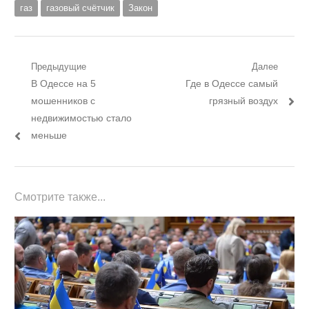
газ
газовый счётчик
Закон
Навигация
Предыдущие
Далее
Предыдущий
Следующий
В Одессе на 5
Где в Одессе самый
по
пост:
пост:
мошенников с
грязный воздух
записям
недвижимостью стало
меньше
Смотрите также...