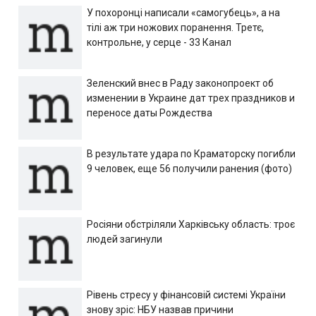
У похоронці написали «самогубець», а на
тілі аж три ножових поранення. Третє,
контрольне, у серце - 33 Канал
Зеленский внес в Раду законопроект об
изменении в Украине дат трех праздников и
переносе даты Рождества
В результате удара по Краматорску погибли
9 человек, еще 56 получили ранения (фото)
Росіяни обстріляли Харківську область: троє
людей загинули
Рівень стресу у фінансовій системі України
знову зріс: НБУ назвав причини