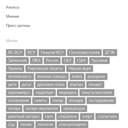
Анонсы
Мнение
Пресс-релизы
Метки
ВС ВСУ
ВСУ
Генштаб ВСУ
Госпогранслужба
ДТЭК
Зеленский
ПВО
Россия
СБУ
США
Труханов
Украина
Херсонская область
Чёрное море
безопасность
военная помощь
война
выходные
дети
досуг
дроновая атака
жертвы
концерт
коронавирус
коррупция
медицина
минута молчания
отключение
память
пожар
полиция
пострадавшие
потери
потери оккупантов
прокуратура
ракетный обстрел
свет
спасатели
спорт
статистика
суд
теннис
экология
электроэнергия