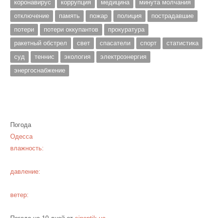
коронавирус
коррупция
медицина
минута молчания
отключение
память
пожар
полиция
пострадавшие
потери
потери оккупантов
прокуратура
ракетный обстрел
свет
спасатели
спорт
статистика
суд
теннис
экология
электроэнергия
энергоснабжение
Погода
Одесса
влажность:
давление:
ветер: