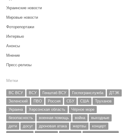
Украинские новости
Мировые новости
Фоторепортажи
Интервью
Анонсы
Мнение
Пресс-релизы
Метки
ВС ВСУ
ВСУ
Генштаб ВСУ
Госпогранслужба
ДТЭК
Зеленский
ПВО
Россия
СБУ
США
Труханов
Украина
Херсонская область
Чёрное море
безопасность
военная помощь
война
выходные
дети
досуг
дроновая атака
жертвы
концерт