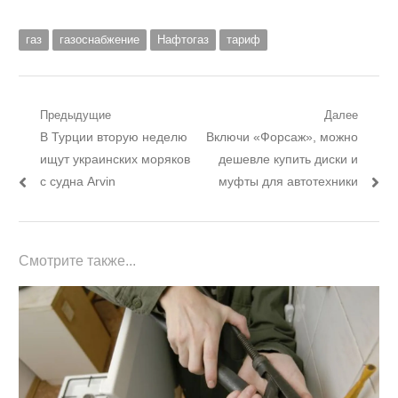
газ
газоснабжение
Нафтогаз
тариф
Навигация
Предыдущие
Далее
Предыдущий
Следующий
В Турции вторую неделю
Включи «Форсаж», можно
по
пост:
пост:
ищут украинских моряков
дешевле купить диски и
записям
с судна Arvin
муфты для автотехники
Смотрите также...