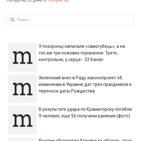
Погода на 10 дней от
sinoptik.ua
Найти:
У похоронці написали «самогубець», а на
тілі аж три ножових поранення. Третє,
контрольне, у серце - 33 Канал
Зеленский внес в Раду законопроект об
изменении в Украине дат трех праздников и
переносе даты Рождества
В результате удара по Краматорску погибли
9 человек, еще 56 получили ранения (фото)
Росіяни обстріляли Харківську область: троє