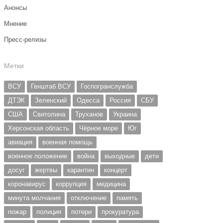
Анонсы
Мнение
Пресс-релизы
Метки
ВСУ
Генштаб ВСУ
Госпогранслужба
ДТЭК
Зеленский
Одесса
Россия
СБУ
США
Свитолина
Труханов
Украина
Херсонская область
Чёрное море
Юг
авиация
военная помощь
военное положение
война
выходные
дети
досуг
жертвы
карантин
концерт
коронавирус
коррупция
медицина
минута молчания
отключение
память
пожар
полиция
потери
прокуратура