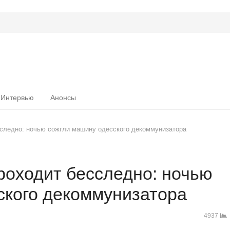
Интервью
Анонсы
сследно: ночью сожгли машину одесского декоммунизатора
роходит бесследно: ночью
ского декоммунизатора
4937