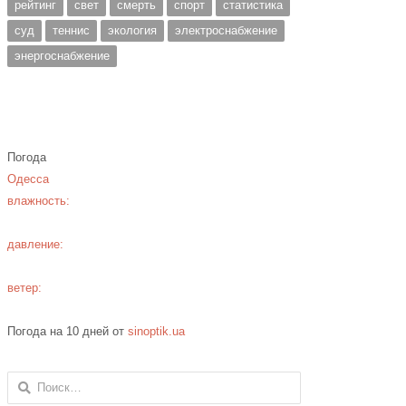
рейтинг
свет
смерть
спорт
статистика
суд
теннис
экология
электроснабжение
энергоснабжение
Погода
Одесса
влажность:
давление:
ветер:
Погода на 10 дней от
sinoptik.ua
Найти: