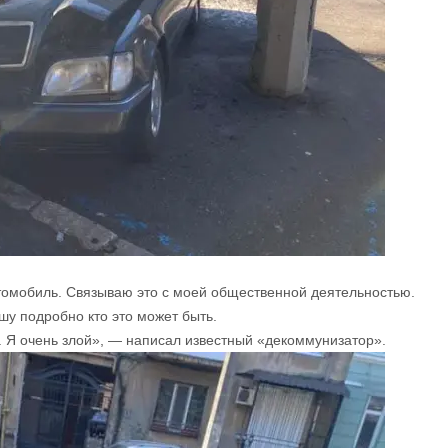
томобиль
.
Связываю
это
с
моей
общественной
деятельностью.
шу
подробно
кто это может
быть
.
.
Я
очень
злой», — написал известный «декоммунизатор».