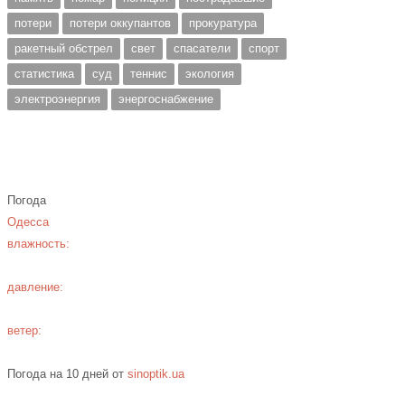
потери
потери оккупантов
прокуратура
ракетный обстрел
свет
спасатели
спорт
статистика
суд
теннис
экология
электроэнергия
энергоснабжение
Погода
Одесса
влажность:
давление:
ветер:
Погода на 10 дней от
sinoptik.ua