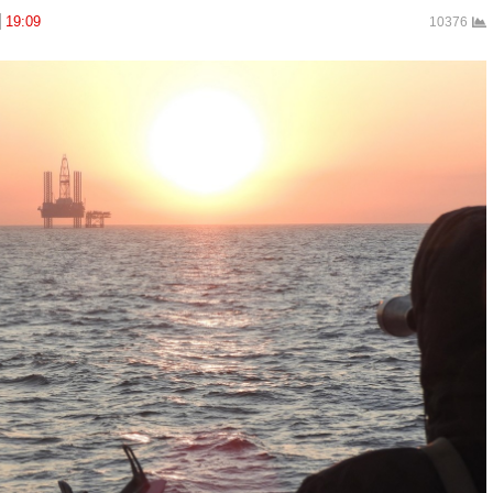
19:09
10376