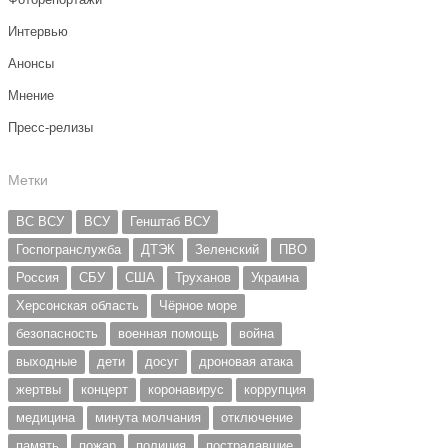
Интервью
Анонсы
Мнение
Пресс-релизы
Метки
ВС ВСУ
ВСУ
Генштаб ВСУ
Госпогранслужба
ДТЭК
Зеленский
ПВО
Россия
СБУ
США
Труханов
Украина
Херсонская область
Чёрное море
безопасность
военная помощь
война
выходные
дети
досуг
дроновая атака
жертвы
концерт
коронавирус
коррупция
медицина
минута молчания
отключение
память
пожар
полиция
пострадавшие