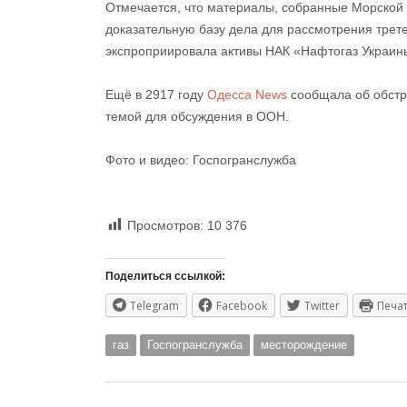
Отмечается, что материалы, собранные Морской 
доказательную базу дела для рассмотрения трете
экспроприировала активы НАК «Нафтогаз Украины
Ещё в 2917 году
Одесса News
сообщала об обстр
темой для обсуждения в ООН.
Фото и видео: Госпогранслужба
Просмотров:
10 376
Поделиться ссылкой:
Telegram
Facebook
Twitter
Печа
газ
Госпогранслужба
месторождение