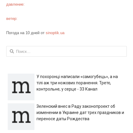
давление:
ветер:
Погода на 10 дней от
sinoptik.ua
Найти:
У похоронці написали «самогубець», а на
тілі аж три ножових поранення. Третє,
контрольне, у серце - 33 Канал
Зеленский внес в Раду законопроект об
изменении в Украине дат трех праздников и
переносе даты Рождества