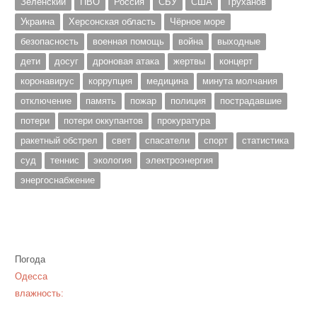
Зеленский
ПВО
Россия
СБУ
США
Труханов
Украина
Херсонская область
Чёрное море
безопасность
военная помощь
война
выходные
дети
досуг
дроновая атака
жертвы
концерт
коронавирус
коррупция
медицина
минута молчания
отключение
память
пожар
полиция
пострадавшие
потери
потери оккупантов
прокуратура
ракетный обстрел
свет
спасатели
спорт
статистика
суд
теннис
экология
электроэнергия
энергоснабжение
Погода
Одесса
влажность: