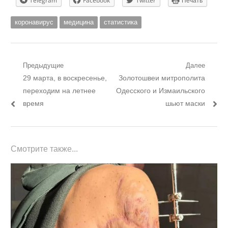
Telegram
Facebook
Twitter
Печать
коронавирус
медицина
статистика
Навигация
Предыдущие
Далее
Предыдущий
Следующий
29 марта, в воскресенье,
Золотошвеи митрополита
по
пост:
пост:
переходим на летнее
Одесского и Измаильского
записям
время
шьют маски
Смотрите также...