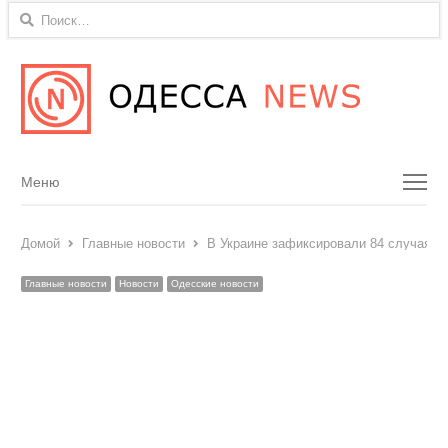
Найти:
Menu
Меню
Домой
Главные новости
В Украине зафиксировали 84 случая к
Главные новости
Новости
Одесские новости