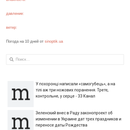
давление:
ветер:
Погода на 10 дней от
sinoptik.ua
Найти:
У похоронці написали «самогубець», а на
тілі аж три ножових поранення. Третє,
контрольне, у серце - 33 Канал
Зеленский внес в Раду законопроект об
изменении в Украине дат трех праздников и
переносе даты Рождества