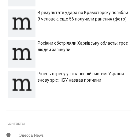
В результате удара по Краматорску погибли
9 человек, еще 56 получили ранения (фото)
Росіяни обстріляли Харківську область: троє
людей загинули
Рівень стресу у фінансовій системі України
знову зріс: НБУ назвав причини
Контакты
Одесса News