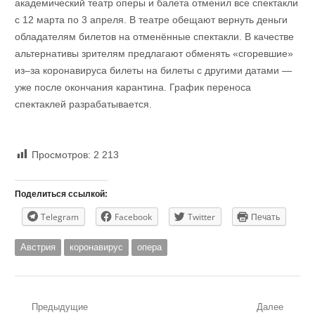
академический театр оперы и балета отменил все спектакли
с 12 марта по 3 апреля. В театре обещают вернуть деньги
обладателям билетов на отменённые спектакли. В качестве
альтернативы зрителям предлагают обменять «сгоревшие»
из–за коронавируса билеты на билеты с другими датами —
уже после окончания карантина. График переноса
спектаклей разрабатывается.
Просмотров:
2 213
Поделиться ссылкой:
Telegram
Facebook
Twitter
Печать
Австрия
коронавирус
опера
Навигация
Предыдущие
Далее