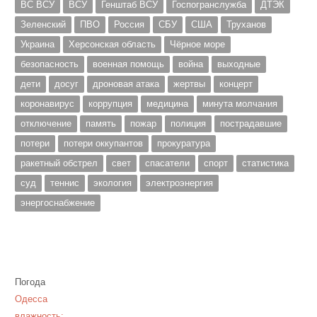
ВС ВСУ
ВСУ
Генштаб ВСУ
Госпогранслужба
ДТЭК
Зеленский
ПВО
Россия
СБУ
США
Труханов
Украина
Херсонская область
Чёрное море
безопасность
военная помощь
война
выходные
дети
досуг
дроновая атака
жертвы
концерт
коронавирус
коррупция
медицина
минута молчания
отключение
память
пожар
полиция
пострадавшие
потери
потери оккупантов
прокуратура
ракетный обстрел
свет
спасатели
спорт
статистика
суд
теннис
экология
электроэнергия
энергоснабжение
Погода
Одесса
влажность: