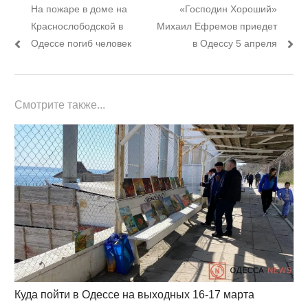
Предыдущий
Следующий
На пожаре в доме на
«Господин Хороший»
по
пост:
пост:
Краснослободской в
Михаил Ефремов приедет
записям
Одессе погиб человек
в Одессу 5 апреля
Смотрите также...
Куда пойти в Одессе на выходных 16-17 марта