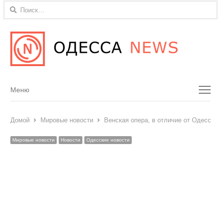
Найти:
Menu
Меню
Домой
Мировые новости
Венская опера, в отличие от Одесской
Мировые новости
Новости
Одесские новости