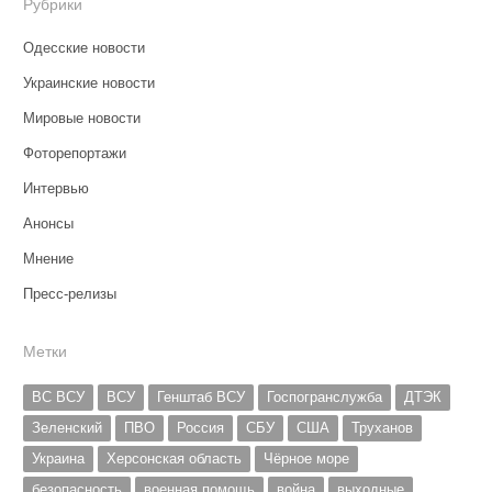
Рубрики
Одесские новости
Украинские новости
Мировые новости
Фоторепортажи
Интервью
Анонсы
Мнение
Пресс-релизы
Метки
ВС ВСУ
ВСУ
Генштаб ВСУ
Госпогранслужба
ДТЭК
Зеленский
ПВО
Россия
СБУ
США
Труханов
Украина
Херсонская область
Чёрное море
безопасность
военная помощь
война
выходные