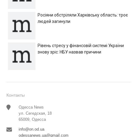
Росіяни обстріляли Харківську область: троє
людей загинули
Рівень стресу у фінансовій системі України
знову зріс: НБУ назвав причини
Контакты
Одесса News
ул. Сегедская, 18
65009, Одесса
info@on.od.ua
odessanews.ua@gmail.com