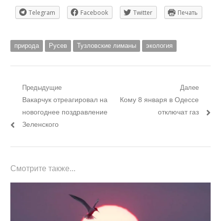
Telegram
Facebook
Twitter
Печать
природа
Русев
Тузловские лиманы
экология
Навигация
Предыдущие
Далее
Предыдущий
Следующий
Вакарчук отреагировал на
Кому 8 января в Одессе
по
пост:
пост:
новогоднее поздравление
отключат газ
записям
Зеленского
Смотрите также...