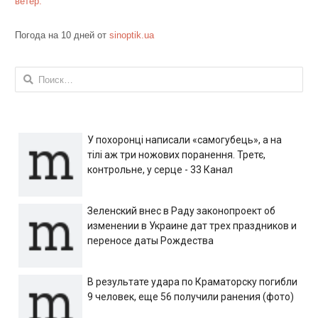
ветер:
Погода на 10 дней от
sinoptik.ua
Найти:
У похоронці написали «самогубець», а на
тілі аж три ножових поранення. Третє,
контрольне, у серце - 33 Канал
Зеленский внес в Раду законопроект об
изменении в Украине дат трех праздников и
переносе даты Рождества
В результате удара по Краматорску погибли
9 человек, еще 56 получили ранения (фото)