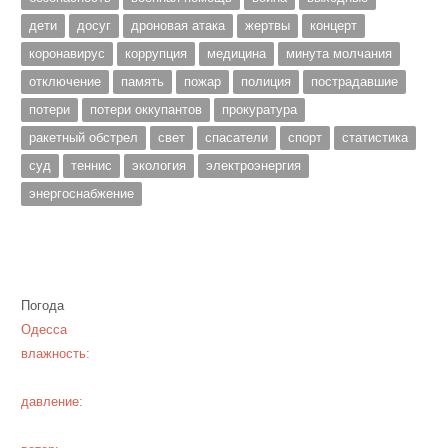
дети
досуг
дроновая атака
жертвы
концерт
коронавирус
коррупция
медицина
минута молчания
отключение
память
пожар
полиция
пострадавшие
потери
потери оккупантов
прокуратура
ракетный обстрел
свет
спасатели
спорт
статистика
суд
теннис
экология
электроэнергия
энергоснабжение
Погода
Одесса
влажность:
давление: