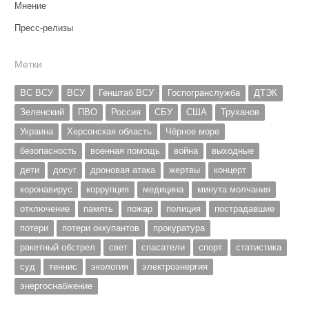
Мнение
Пресс-релизы
Метки
ВС ВСУ
ВСУ
Генштаб ВСУ
Госпогранслужба
ДТЭК
Зеленский
ПВО
Россия
СБУ
США
Труханов
Украина
Херсонская область
Чёрное море
безопасность
военная помощь
война
выходные
дети
досуг
дроновая атака
жертвы
концерт
коронавирус
коррупция
медицина
минута молчания
отключение
память
пожар
полиция
пострадавшие
потери
потери оккупантов
прокуратура
ракетный обстрел
свет
спасатели
спорт
статистика
суд
теннис
экология
электроэнергия
энергоснабжение