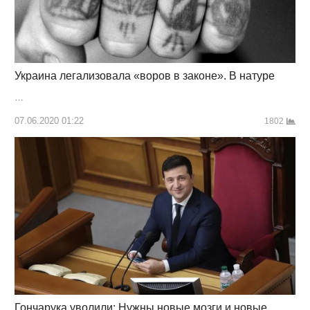
Украина легализовала «воров в законе». В натуре
…
07.06.2020 01:22
1802
Гончарука уволили: Нужны новые мозги и новые