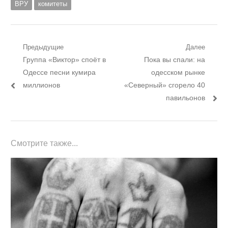
ВРУ
комитеты
Навигация
Предыдущие
Далее
Предыдущий
Следующий
Группа «Виктор» споёт в
Пока вы спали: на
по
пост:
пост:
Одессе песни кумира
одесском рынке
записям
миллионов
«Северный» сгорело 40
павильонов
Смотрите также...