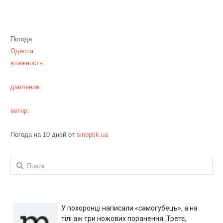
Погода
Одесса
влажность:
давление:
ветер:
Погода на 10 дней от
sinoptik.ua
Найти:
У похоронці написали «самогубець», а на
тілі аж три ножових поранення. Третє,