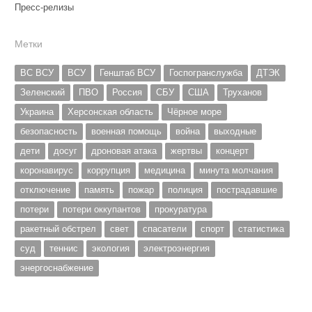
Пресс-релизы
Метки
ВС ВСУ
ВСУ
Генштаб ВСУ
Госпогранслужба
ДТЭК
Зеленский
ПВО
Россия
СБУ
США
Труханов
Украина
Херсонская область
Чёрное море
безопасность
военная помощь
война
выходные
дети
досуг
дроновая атака
жертвы
концерт
коронавирус
коррупция
медицина
минута молчания
отключение
память
пожар
полиция
пострадавшие
потери
потери оккупантов
прокуратура
ракетный обстрел
свет
спасатели
спорт
статистика
суд
теннис
экология
электроэнергия
энергоснабжение