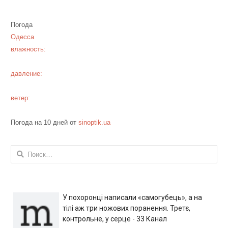
Погода
Одесса
влажность:
давление:
ветер:
Погода на 10 дней от
sinoptik.ua
Найти:
У похоронці написали «самогубець», а на
тілі аж три ножових поранення. Третє,
контрольне, у серце - 33 Канал