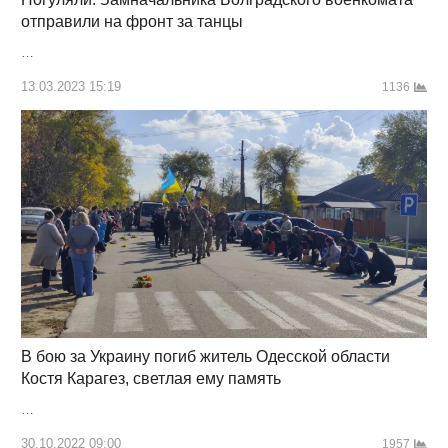
отправили на фронт за танцы
…
13.03.2023 15:19
1136
В бою за Украину погиб житель Одесской области
Костя Карагез, светлая ему память
…
30.10.2022 09:00
1957