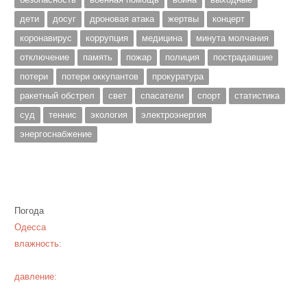
дети
досуг
дроновая атака
жертвы
концерт
коронавирус
коррупция
медицина
минута молчания
отключение
память
пожар
полиция
пострадавшие
потери
потери оккупантов
прокуратура
ракетный обстрел
свет
спасатели
спорт
статистика
суд
теннис
экология
электроэнергия
энергоснабжение
Погода
Одесса
влажность:
давление: