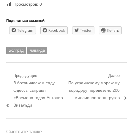
Просмотров:
8
Поделиться ссылкой:
Telegram
Facebook
Twitter
Печать
Болград
лаванда
Навигация
Предыдущие
Далее
Предыдущий
Следующий
В ботаническом саду
По украинскому морскому
по
пост:
пост:
Одессы сыграют
коридору перевезено 200
записям
«Времена года» Антонио
миллионов тонн грузов
Вивальди
Смотрите также...