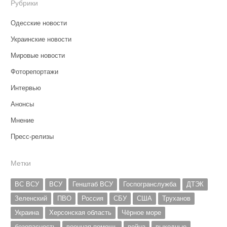
Рубрики
Одесские новости
Украинские новости
Мировые новости
Фоторепортажи
Интервью
Анонсы
Мнение
Пресс-релизы
Метки
ВС ВСУ
ВСУ
Генштаб ВСУ
Госпогранслужба
ДТЭК
Зеленский
ПВО
Россия
СБУ
США
Труханов
Украина
Херсонская область
Чёрное море
безопасность
военная помощь
война
выходные