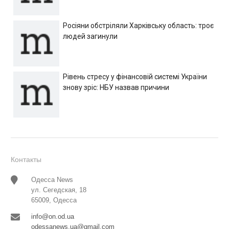
Росіяни обстріляли Харківську область: троє
людей загинули
Рівень стресу у фінансовій системі України
знову зріс: НБУ назвав причини
Контакты
Одесса News
ул. Сегедская, 18
65009, Одесса
info@on.od.ua
odessanews.ua@gmail.com