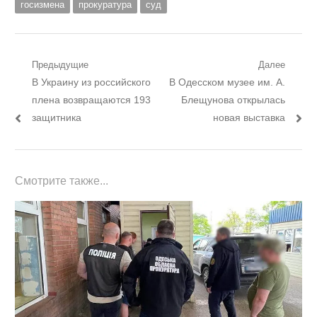
госизмена
прокуратура
суд
Навигация
Предыдущие
Далее
Предыдущий
Следующий
В Украину из российского
В Одесском музее им. А.
по
пост:
пост:
плена возвращаются 193
Блещунова открылась
записям
защитника
новая выставка
Смотрите также...