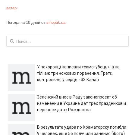
ветер:
Погода на 10 дней от
sinoptik.ua
Найти:
У похоронці написали «самогубець», а на
тілі аж три ножових поранення. Третє,
контрольне, у серце - 33 Канал
Зеленский внес в Раду законопроект об
изменении в Украине дат трех праздников и
переносе даты Рождества
В результате удара по Краматорску погибли
9 человек, еще 56 получили ранения (фото)