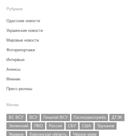
Рубрики
Одесские новости
Украинские новости
Мировые новости
Фоторепортажи
Интервью
Анонсы
Мнение
Пресс-релизы
Метки
ВС ВСУ
ВСУ
Генштаб ВСУ
Госпогранслужба
ДТЭК
Зеленский
ПВО
Россия
СБУ
США
Труханов
Украина
Херсонская область
Чёрное море