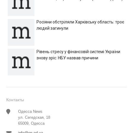
Росіяни обстріляли Харківську область: троє
людей загинули
Рівень стресу у фінансовій системі України
знову зріс: НБУ назвав причини
Контакты
Одесса News
ул. Сегедская, 18
65009, Одесса
info@on.od.ua