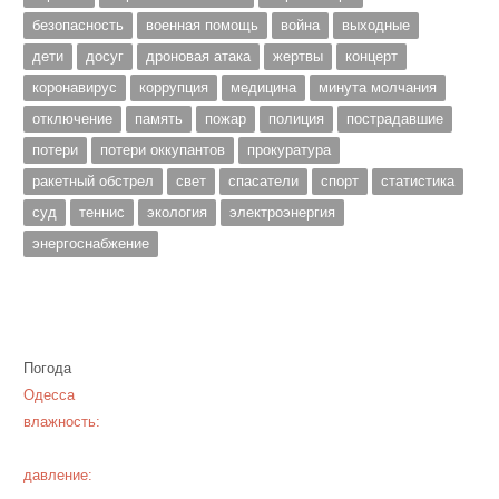
безопасность
военная помощь
война
выходные
дети
досуг
дроновая атака
жертвы
концерт
коронавирус
коррупция
медицина
минута молчания
отключение
память
пожар
полиция
пострадавшие
потери
потери оккупантов
прокуратура
ракетный обстрел
свет
спасатели
спорт
статистика
суд
теннис
экология
электроэнергия
энергоснабжение
Погода
Одесса
влажность:
давление: