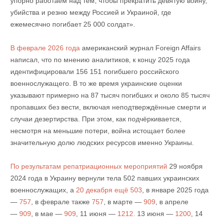
упорно работаем над тем, чтобы прекратить девятую войну,
убийства и резню между Россией и Украиной, где
ежемесячно погибает 25 000 солдат».
В феврале 2026 года
американский журнал Foreign Affairs
написал, что по мнению аналитиков, к концу 2025 года
идентифицировали 156 151 погибшего российского
военнослужащего. В то же время украинские оценки
указывают примерно на 87 тысяч погибших и около 85 тысяч
пропавших без вести, включая неподтверждённые смерти и
случаи дезертирства. При этом, как подчёркивается,
несмотря на меньшие потери, война истощает более
значительную долю людских ресурсов именно Украины.
По результатам репатриационных мероприятий
29 ноября
2024 года в Украину вернули тела 502 павших украинских
военнослужащих, а
20 декабря ещё 503
, в январе 2025 года
—
757
, в феврале также
757
, в марте —
909
, в апреле
—
909
, в мае —
909
, 11 июня —
1212.
13 июня —
1200
, 14