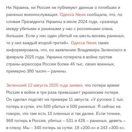
Ни Украина, ни Россия не публикуют данные о погибших и
раненых военнослужащих.
Одесса News
сообщала, что, по
словам Президента Украины в июле 2024 года, «разница
между убитыми и ранеными у нас с россиянами очень
большая. Если у нас один убитый на шесть-восемь раненых,
то у них каждый второй-третий».
Одесса News
также
информировала, что, по заявлению Владимира Зеленского в
феврале 2025 года, Украина потеряла в войне против
страны-агрессора России более 46 тыс. своих военных,
примерно 380 тысяч – ранены.
Зеленский 12 августа 2025 года заявил,
что потери армии
России в войне в три раза превышают украинские потери.
Он сделал подсчёт на примере 11 августа: «У русских 1 тыс.
потерь в сутки, это 500 убитых и 500 раненых. Я сейчас не
говорю, что там есть 10 пленных и так далее. Если точнее,
968 потерь в России, убитых – 531 и 428 – раненых, девять –
в плену. Мы – 340 потерь за сутки: 18 «200-х» и 243 «300-х»,