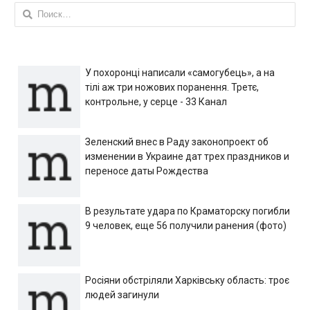
Найти:
У похоронці написали «самогубець», а на
тілі аж три ножових поранення. Третє,
контрольне, у серце - 33 Канал
Зеленский внес в Раду законопроект об
изменении в Украине дат трех праздников и
переносе даты Рождества
В результате удара по Краматорску погибли
9 человек, еще 56 получили ранения (фото)
Росіяни обстріляли Харківську область: троє
людей загинули