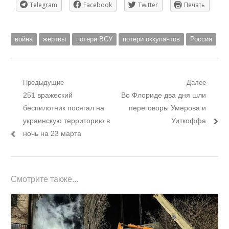
Telegram
Facebook
Twitter
Печать
война
жертвы
потери ВСУ
потери оккупантов
Россия
Навигация
Предыдущие
Далее
Предыдущий
Следующий
251 вражеский
Во Флориде два дня шли
по
пост:
пост:
беспилотник посягал на
переговоры Умерова и
записям
украинскую территорию в
Уиткоффа
ночь на 23 марта
Смотрите также...