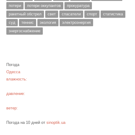
потери
потери оккупантов
прокуратура
ракетный обстрел
свет
спасатели
спорт
статистика
суд
теннис
экология
электроэнергия
энергоснабжение
Погода
Одесса
влажность:
давление:
ветер:
Погода на 10 дней от
sinoptik.ua