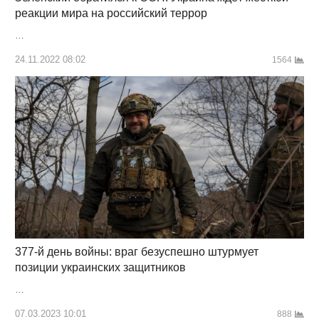
реакции мира на российский террор
…
24.11.2022 08:02
1564
377-й день войны: враг безуспешно штурмует
позиции украинских защитников
…
07.03.2023 10:01
888