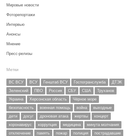
Мировые новости
Фоторепортажи
Интервью
Анонсы
Мнение
Пресс-релизы
Метки
ВС ВСУ
ВСУ
Генштаб ВСУ
Госпогранслужба
ДТЭК
Зеленский
ПВО
Россия
СБУ
США
Труханов
Украина
Херсонская область
Чёрное море
безопасность
военная помощь
война
выходные
дети
досуг
дроновая атака
жертвы
концерт
коронавирус
коррупция
медицина
минута молчания
отключение
память
пожар
полиция
пострадавшие