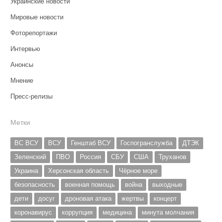
Украинские новости
Мировые новости
Фоторепортажи
Интервью
Анонсы
Мнение
Пресс-релизы
Метки
ВС ВСУ
ВСУ
Генштаб ВСУ
Госпогранслужба
ДТЭК
Зеленский
ПВО
Россия
СБУ
США
Труханов
Украина
Херсонская область
Чёрное море
безопасность
военная помощь
война
выходные
дети
досуг
дроновая атака
жертвы
концерт
коронавирус
коррупция
медицина
минута молчания