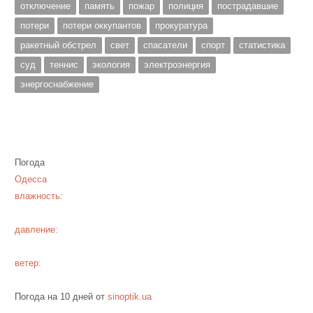
отключение
память
пожар
полиция
пострадавшие
потери
потери оккупантов
прокуратура
ракетный обстрел
свет
спасатели
спорт
статистика
суд
теннис
экология
электроэнергия
энергоснабжение
Погода
Одесса
влажность:
давление:
ветер:
Погода на 10 дней от
sinoptik.ua