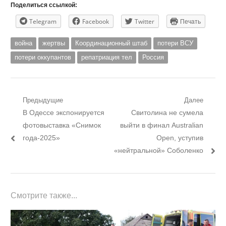
Поделиться ссылкой:
Telegram
Facebook
Twitter
Печать
война
жертвы
Координационный штаб
потери ВСУ
потери оккупантов
репатриация тел
Россия
Навигация
Предыдущие
Далее
Предыдущий
Следующий
В Одессе экспонируется
Свитолина не сумела
по
пост:
пост:
фотовыставка «Снимок
выйти в финал Australian
записям
года-2025»
Open, уступив
«нейтральной» Соболенко
Смотрите также...