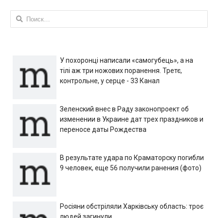
Найти:
У похоронці написали «самогубець», а на
тілі аж три ножових поранення. Третє,
контрольне, у серце - 33 Канал
Зеленский внес в Раду законопроект об
изменении в Украине дат трех праздников и
переносе даты Рождества
В результате удара по Краматорску погибли
9 человек, еще 56 получили ранения (фото)
Росіяни обстріляли Харківську область: троє
людей загинули