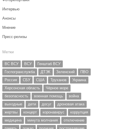
Интервью
Анонсы
Мнение
Пресс-релизы
Метки
ВС ВСУ
ВСУ
Генштаб ВСУ
Госпогранслужба
ДТЭК
Зеленский
ПВО
Россия
СБУ
США
Труханов
Украина
Херсонская область
Чёрное море
безопасность
военная помощь
война
выходные
дети
досуг
дроновая атака
жертвы
концерт
коронавирус
коррупция
медицина
минута молчания
отключение
память
пожар
полиция
пострадавшие