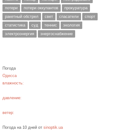
потери
потери оккупантов
прокуратура
ракетный обстрел
свет
спасатели
спорт
статистика
суд
теннис
экология
электроэнергия
энергоснабжение
Погода
Одесса
влажность:
давление:
ветер:
Погода на 10 дней от
sinoptik.ua