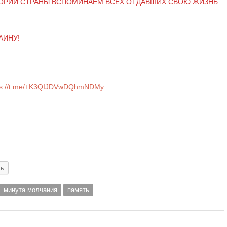
ИТОРИИ СТРАНЫ ВСПОМИНАЕМ ВСЕХ ОТДАВШИХ СВОЮ ЖИЗНЬ
АИНУ!
ps://t.me/+K3QIJDVwDQhmNDMy
ть
минута молчания
память