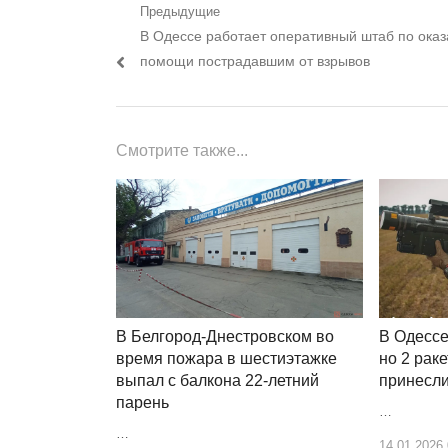
Навигация
Предыдущие
Предыдущий
В Одессе работает оперативный штаб по ока
по
пост:
помощи пострадавшим от взрывов
записям
Смотрите также...
В Одессе
В Белгород-Днестровском во
но 2 рак
время пожара в шестиэтажке
принесли
выпал с балкона 22-летний
парень
…
…
14.01.2026