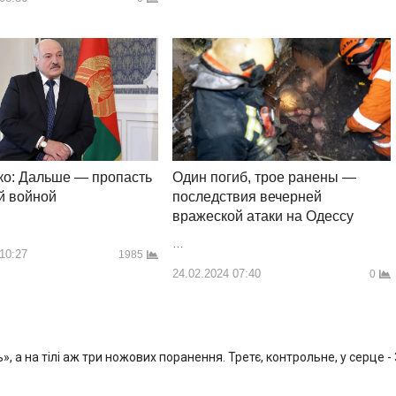
ко: Дальше — пропасть
Один погиб, трое ранены —
й войной
последствия вечерней
вражеской атаки на Одессу
…
 10:27
1985
24.02.2024 07:40
0
, а на тілі аж три ножових поранення. Третє, контрольне, у серце -