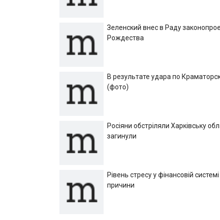
Зеленский внес в Раду законопрое
Рождества
В результате удара по Краматорск
(фото)
Росіяни обстріляли Харківську об
загинули
Рівень стресу у фінансовій системі
причини