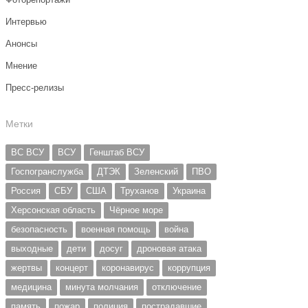
Интервью
Анонсы
Мнение
Пресс-релизы
Метки
ВС ВСУ
ВСУ
Генштаб ВСУ
Госпогранслужба
ДТЭК
Зеленский
ПВО
Россия
СБУ
США
Труханов
Украина
Херсонская область
Чёрное море
безопасность
военная помощь
война
выходные
дети
досуг
дроновая атака
жертвы
концерт
коронавирус
коррупция
медицина
минута молчания
отключение
память
пожар
полиция
пострадавшие