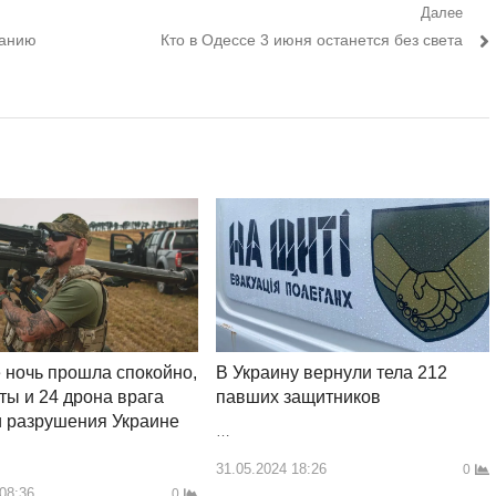
Далее
Следующий
занию
Кто в Одессе 3 июня останется без света
пост:
 ночь прошла спокойно,
В Украину вернули тела 212
еты и 24 дрона врага
павших защитников
 разрушения Украине
…
31.05.2024 18:26
0
 08:36
0