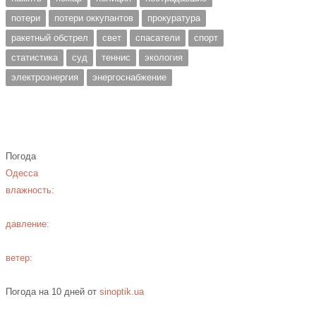
потери
потери оккупантов
прокуратура
ракетный обстрел
свет
спасатели
спорт
статистика
суд
теннис
экология
электроэнергия
энергоснабжение
Погода
Одесса
влажность:
давление:
ветер:
Погода на 10 дней от
sinoptik.ua