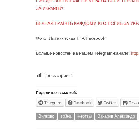
ЕЖЕДНЕВНО В 9 ЧАСОВ УТРА НА ВСЕЙ ТЕРР
ЗА УКРАИНУ!
ВЕЧНАЯ ПАМЯТЬ КАЖДОМУ, КТО ПОГИБ ЗА УКР
Фото: Измаильская РГА/Facebook
Больше новостей на нашем Telegram-канале:
htt
Просмотров:
1
Поделиться ссылкой:
Telegram
Facebook
Twitter
Печа
Вилково
война
жертвы
Захаров Александр