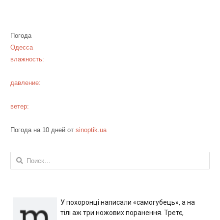
Погода
Одесса
влажность:
давление:
ветер:
Погода на 10 дней от
sinoptik.ua
Найти:
У похоронці написали «самогубець», а на
тілі аж три ножових поранення. Третє,