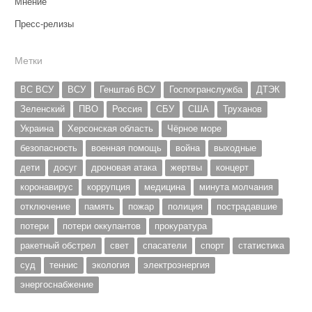
Мнение
Пресс-релизы
Метки
ВС ВСУ
ВСУ
Генштаб ВСУ
Госпогранслужба
ДТЭК
Зеленский
ПВО
Россия
СБУ
США
Труханов
Украина
Херсонская область
Чёрное море
безопасность
военная помощь
война
выходные
дети
досуг
дроновая атака
жертвы
концерт
коронавирус
коррупция
медицина
минута молчания
отключение
память
пожар
полиция
пострадавшие
потери
потери оккупантов
прокуратура
ракетный обстрел
свет
спасатели
спорт
статистика
суд
теннис
экология
электроэнергия
энергоснабжение