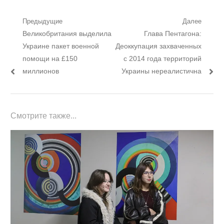
Навигация
Предыдущие
Далее
Предыдущий
Следующий
Великобритания выделила
Глава Пентагона:
по
пост:
пост:
Украине пакет военной
Деоккупация захваченных
записям
помощи на £150
с 2014 года территорий
миллионов
Украины нереалистична
Смотрите также...