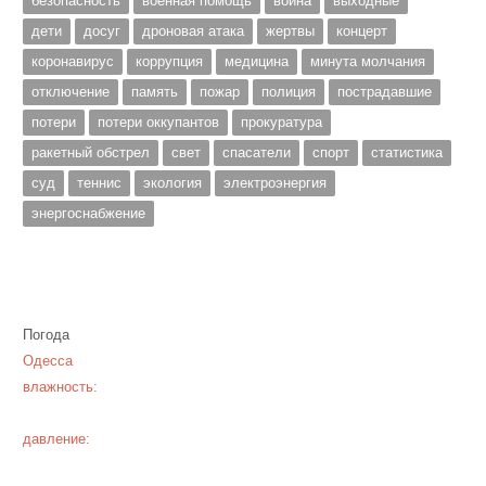
безопасность
военная помощь
война
выходные
дети
досуг
дроновая атака
жертвы
концерт
коронавирус
коррупция
медицина
минута молчания
отключение
память
пожар
полиция
пострадавшие
потери
потери оккупантов
прокуратура
ракетный обстрел
свет
спасатели
спорт
статистика
суд
теннис
экология
электроэнергия
энергоснабжение
Погода
Одесса
влажность:
давление: