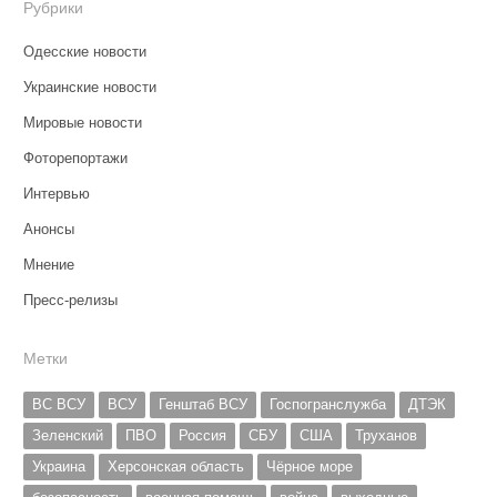
Рубрики
Одесские новости
Украинские новости
Мировые новости
Фоторепортажи
Интервью
Анонсы
Мнение
Пресс-релизы
Метки
ВС ВСУ
ВСУ
Генштаб ВСУ
Госпогранслужба
ДТЭК
Зеленский
ПВО
Россия
СБУ
США
Труханов
Украина
Херсонская область
Чёрное море