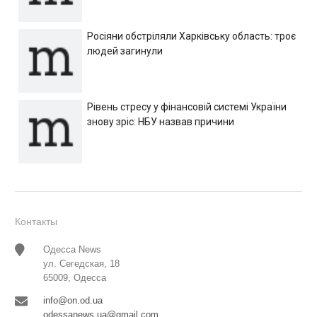
Росіяни обстріляли Харківську область: троє
людей загинули
Рівень стресу у фінансовій системі України
знову зріс: НБУ назвав причини
Контакты
Одесса News
ул. Сегедская, 18
65009, Одесса
info@on.od.ua
odessanews.ua@gmail.com