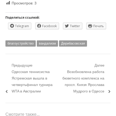
Просмотров:
3
Поделиться ссылкой:
Telegram
Facebook
Twitter
Печать
благоустройство
вандализм
Дерибасовская
Навигация
Предыдущие
Далее
Предыдущий
Следующий
Одесская теннисистка
Возобновлена ​​работа
по
пост:
пост:
Ястремская вышла в
бюветного комплекса на
записям
четвертьфинал турнира
просп. Князя Ярослава
WTA в Австралии
Мудрого в Одессе
Смотрите также...