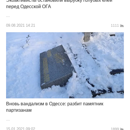
Экоактивисты остановили вырубку голубых елей
перед Одесской ОГА
…
09.08.2021 14:21
1111
Вновь вандализм в Одессе: разбит памятник
партизанам
…
15.01.2021 09:02
1899